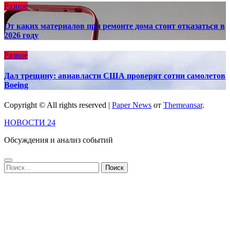
Разное
От каких материалов при ремонте дома стоит отказаться в
2026 году
Разное
Дал трещину: авиавласти США проверят сотни самолетов
Boeing
Copyright © All rights reserved
|
Paper News
от
Themeansar
.
НОВОСТИ 24
Обсуждения и анализ событий
Найти: