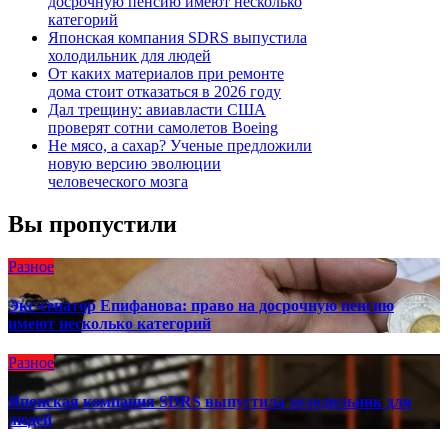
досрочную пенсию имеют несколько
категорий
Японская компания SDRS выпустила
холодильник для людей
От каких материалов при ремонте
дома стоит отказаться в 2026 году
Дал трещину: авиавласти США
проверят сотни самолетов Boeing
Не мясо, а сахар? Ученые предложили
новую версию эволюции
человеческого мозга
Вы пропустили
Разное
Экс-сенатор Епифанова: право на досрочную пенсию
имеют несколько категорий
Разное
Японская компания SDRS выпустила холодильник для
людей