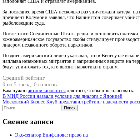
заполоняет США и отравляет американцев.
За последнее время США несколько раз уничтожали катера, на
президент Колумбии заявлял, что Вашингтон совершает убийств
рыболовецкие суда.
После этого Соединенные Штаты решили остановить платежи и
южноамериканское государство якобы стимулирует производств
лидером незаконного оборота наркотиков.
Позднее американский лидер указывал, что в Венесуэле вскоре
наплыва незаконных мигрантов и запрещенных веществ на тер
будут уничтожать тех, кто ввозит наркотики в страну.
Средний рейтинг
0 из 5 звезд. 0 голосов.
Вам нужно
авторизироваться
для того, чтобы проголосовать.
Навигация
В МИД России назвали условие для диалога с Японией
Московский Бизнес Клуб представил рейтинг надежности рос
по
Найти:
записям
Свежие записи
Экс-сенатор Епифанова: право на