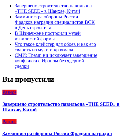
Завершено строительство павильона
«THE SEED» в Шанхае, Китай
Замминистра обороны России
Фрадков наградил специалистов ВСК
в День строителя
В Шэньчжэне построили музей
извилистой формы
Что такое клейстер для обоев и как его
сварить из муки и крахмала
СМИ: Трамп ни исключает завершение
конфликта с Ираном без ядерной
сделки
Вы пропустили
Разное
Завершено строительство павильона «THE SEED» в
Шанхае, Китай
Разное
Замминистра обороны России Фрадков наградил