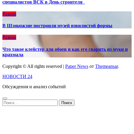
специалистов ВСК в День строителя
Разное
В Шэньчжэне построили музей извилистой формы
Разное
Что такое клейстер для обоев и как его сварить из муки и
крахмала
Copyright © All rights reserved
|
Paper News
от
Themeansar
.
НОВОСТИ 24
Обсуждения и анализ событий
Найти: