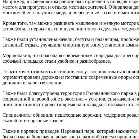
Например, в Савеловском районе был приведен в порядок пар
местом для прогулок и отдыха местных жителей. Обновлена де
москвичей есть научные модули, веревочные лазалки и мини-с
Кроме того, там можно развивать мышление и мелкую моторик
стилофона, а первые шаги в изучении нового сделать с модул
Также были установлены качели, батуты и балансиры, проложе
активный отдых, улучшили спортивную зону, установив компле
Мэр добавил, что благодаря современным снарядам для дресси
собачьей площадке стали удобнее и разнообразнее.
Те, кто хочет отдохнуть в тишине, могут воспользоваться ново
отремонтировали дорожки и поставили современные опоры осв
дополнительное озеленение.
Также была благоустроена территория Головановского парка в 
современной игровой зоне в экостиле – установлены качели-гн
пинг-понга могут провести время на площадке с новыми стола
Специалисты обновили пешеходные дорожки, модернизировали
скамейки и парковые качели.
Также в порядок приведен Народный парк, который находится 
была создана большая игровая зона с разнообразием горок и п