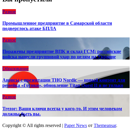
Разное
Промышленное предприятие в Самарской области
подверглось атаке БПЛА
Разное
Поражены предприятие ВПК и склад ГСМ: российские
войска нанесли групповой удар по целям на Украине
Образование
Анонсы с презентации THQ Nordic — новый контент для
ремейка «Готики», обновление Titan Quest II и не только
Разное
Trezor: Ваши ключи всегда у кого-то. И этим человеком
должны быть вы.
Copyright © All rights reserved
|
Paper News
от
Themeansar
.