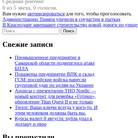
Средний рейтинг
0 из 5 звезд. 0 голосов.
Вам нужно
авторизироваться
для того, чтобы проголосовать.
Навигация
Администрацию Трампа уличили в соучастии в пытках
В Краснодаре завершают строительство новой дороги по улиц
по
Найти:
записям
Свежие записи
Промышленное предприятие в
Самарской области подверглось атаке
БПЛА
Поражены предприятие ВПК и склад
ГСМ: российские войска нанесли
групповой удар по целям на Украине
Анонсы с презентации THQ Nordic —
новый контент для ремейка «Готики»,
обновление Titan Quest II и не только
Trezor: Ваши ключи всегда у кого-то. И
этим человеком должны быть вы.
Курсы валют 8 августа: рубль упал к
доллару и евро
Вы пропустили