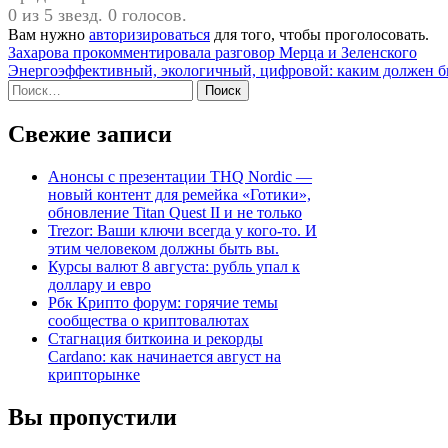
0 из 5 звезд. 0 голосов.
Вам нужно
авторизироваться
для того, чтобы проголосовать.
Навигация
Захарова прокомментировала разговор Мерца и Зеленского
Энергоэффективный, экологичный, цифровой: каким должен б
по
Найти:
записям
Свежие записи
Анонсы с презентации THQ Nordic —
новый контент для ремейка «Готики»,
обновление Titan Quest II и не только
Trezor: Ваши ключи всегда у кого-то. И
этим человеком должны быть вы.
Курсы валют 8 августа: рубль упал к
доллару и евро
Рбк Крипто форум: горячие темы
сообщества о криптовалютах
Стагнация биткоина и рекорды
Cardano: как начинается август на
крипторынке
Вы пропустили