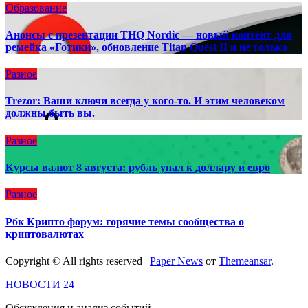
Образование
Анонсы с презентации THQ Nordic — новый контент для
ремейка «Готики», обновление Titan Quest II и не только
Разное
Trezor: Ваши ключи всегда у кого-то. И этим человеком
должны быть вы.
Разное
Курсы валют 8 августа: рубль упал к доллару и евро
Разное
Рбк Крипто форум: горячие темы сообщества о
криптовалютах
Copyright © All rights reserved
|
Paper News
от
Themeansar
.
НОВОСТИ 24
Обсуждения и анализ событий