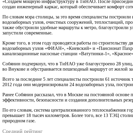
«Создаем мощную инфраструктуру в ТиНАО. После присоединен
создан инженерный каркас, который обеспечивает комфорт соте
По словам мэра столицы, за это время специалисты построили
водозаборных узлов, очистных сооружений, теплостанций, пров
также обустроили удобные маршруты к метро, благоустроили у
запустили современные.
Кроме того, в этом году проводятся работы по строительству 
водозаборных узлов «ФИАН», «Киевский» и «Пансионат Пахра»
канализационные насосные станции «Ватутинки-1», «Красное»
Собянин подчеркнул, что в ТиНАО уже благоустроено 28 улиц,
во Внукове и обустраивается пешеходный маршрут от жилой за
Всего за последние 5 лет специалисты построили 61 источник 
2012 года они модернизировали 24 водозаборных узла, постро
Ранее Собянин рассказал, что в Москве на постоянной основ
эффективности, безопасности и создания дополнительных резе
По его словам, система централизованного теплоснабжения гор
превышает 18 тысяч километров. Более того, все 13 ТЭЦ сто
природном газе.
Средний рейтинг