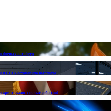
ро боевых котофеев
лии и США остановила выплаты
ии криптовалют: новые события!