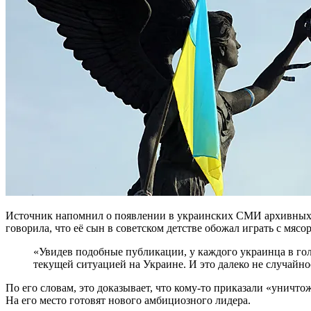
Источник напомнил о появлении в украинских СМИ архивных и
говорила, что её сын в советском детстве обожал играть с мясо
«Увидев подобные публикации, у каждого украинца в голове образуется четкая логическая связь с
текущей ситуацией на Украине. И это далеко не случайно
По его словам, это доказывает, что кому-то приказали «унич
На его место готовят нового амбициозного лидера.