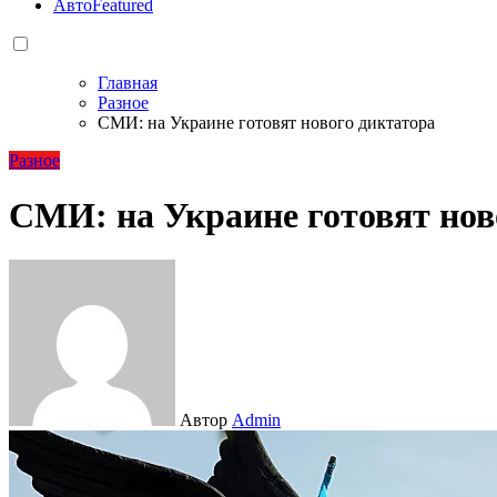
Авто
Featured
Главная
Разное
СМИ: на Украине готовят нового диктатора
Разное
СМИ: на Украине готовят нов
Автор
Admin