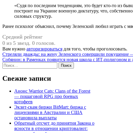
«Судя по последним тенденциям, это будет кто-то из бывших или действующих военных, который
построит на Украине военную диктатуру, что, собственн
силовых структур.
Ранее психолог объяснил, почему Зеленский любил играть с мя
Средний рейтинг
0 из 5 звезд. 0 голосов.
Вам нужно
авторизироваться
для того, чтобы проголосовать.
Навигация
Стреляли дважды: на жену Зеленского совершили покушение —
Собянин: в Раменках появится новая школа с ИТ-полигоном и 
по
Найти:
записям
Свежие записи
Анонс Warrior Cats: Clans of the Forest
— пошаговой RPG про боевых
котофеев
Экзит-скам биржи BitMart: биржа с
лицензиями в Австралии и США
остановила выплаты
Обратный отсчет до принятия Закона о
ясности в отношении криптовалют: