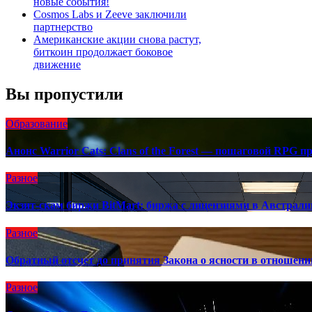
новые события!
Cosmos Labs и Zeeve заключили
партнерство
Американские акции снова растут,
биткоин продолжает боковое
движение
Вы пропустили
Образование
Анонс Warrior Cats: Clans of the Forest — пошаговой RPG п
Разное
Экзит-скам биржи BitMart: биржа с лицензиями в Австра
Разное
Обратный отсчет до принятия Закона о ясности в отношен
Разное