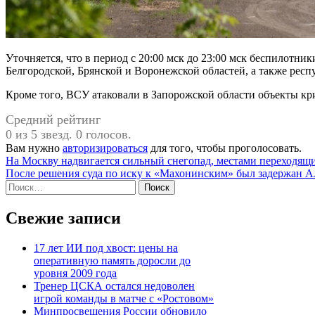
Уточняется, что в период с 20:00 мск до 23:00 мск беспилотни
Белгородской, Брянской и Воронежской областей, а также рес
Кроме того, ВСУ атаковали в Запорожской области объекты к
Средний рейтинг
0 из 5 звезд. 0 голосов.
Вам нужно
авторизироваться
для того, чтобы проголосовать.
Навигация
На Москву надвигается сильный снегопад, местами переходящ
После решения суда по иску к «Махонинским» был задержан 
по
Найти:
записям
Свежие записи
17 лет ИИ под хвост: цены на
оперативную память доросли до
уровня 2009 года
Тренер ЦСКА остался недоволен
игрой команды в матче с «Ростовом»
Минпросвещения России обновило