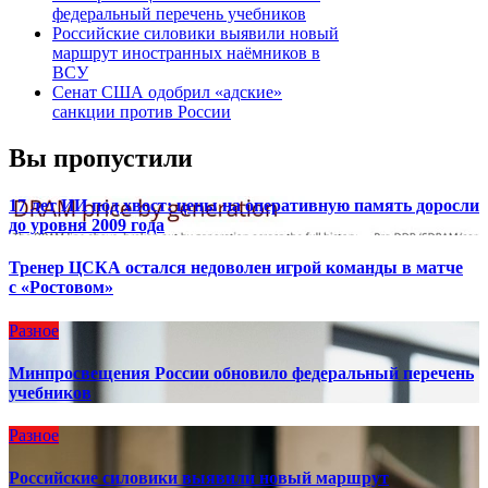
федеральный перечень учебников
Российские силовики выявили новый
маршрут иностранных наёмников в
ВСУ
Сенат США одобрил «адские»
санкции против России
Вы пропустили
17 лет ИИ под хвост: цены на оперативную память доросли
до уровня 2009 года
Тренер ЦСКА остался недоволен игрой команды в матче
с «Ростовом»
Разное
Минпросвещения России обновило федеральный перечень
учебников
Разное
Российские силовики выявили новый маршрут