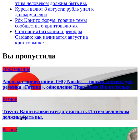
этим человеком должны быть вы.
Курсы валют 8 августа: рубль упал к
доллару и евро
Рбк Крипто форум: горячие темы
сообщества о криптовалютах
Стагнация биткоина и рекорды
Cardano: как начинается август на
крипторынке
Вы пропустили
Образование
Анонсы с презентации THQ Nordic — новый контент для
ремейка «Готики», обновление Titan Quest II и не только
Разное
Trezor: Ваши ключи всегда у кого-то. И этим человеком
должны быть вы.
Разное