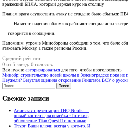
вражеский БПЛА, который держал курс на столицу.
Планам врага осуществить атаку не суждено было сбыться: ПВО
На месте падения обломков работают специалисты экстр
— говорится в сообщении.
Напомним, утром в Минобороны сообщали о том, что было сби
атаковать Москву, а также регионы России.
Средний рейтинг
0 из 5 звезд. 0 голосов.
Вам нужно
авторизироваться
для того, чтобы проголосовать.
Навигация
Минобр: строительство новой школы в Зеленоградске пока не 
Неужели? Безуглая оценила откровение Генштаба ВСУ о русск
по
Найти:
записям
Свежие записи
Анонсы с презентации THQ Nordic —
новый контент для ремейка «Готики»,
обновление Titan Quest II и не только
Trezor: Ваши ключи всегда у кого-то. И