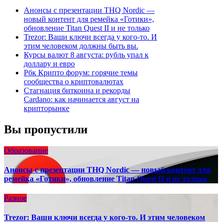
Анонсы с презентации THQ Nordic —
новый контент для ремейка «Готики»,
обновление Titan Quest II и не только
Trezor: Ваши ключи всегда у кого-то. И
этим человеком должны быть вы.
Курсы валют 8 августа: рубль упал к
доллару и евро
Рбк Крипто форум: горячие темы
сообщества о криптовалютах
Стагнация биткоина и рекорды
Cardano: как начинается август на
крипторынке
Вы пропустили
Образование
Анонсы с презентации THQ Nordic — новый контент для
ремейка «Готики», обновление Titan Quest II и не только
Разное
Trezor: Ваши ключи всегда у кого-то. И этим человеком