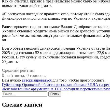
Как он отметил, кризис в правительстве можно было бы избежа
повысить «долговой тормоз».
«Я распустил последнее правительство, потому что не было ед
финансирования дополнительных мер по Украине и украинцам 
Ранее еврокомиссар по экономике Валдис Домбровскис заявил,
Украине обычные кредиты из-за рисков по ее долговой устойч
российскими активами, лягут дополнительным финансовым бре
он.
Всего объем внешней финансовой помощи Украине от стран Зап
2025 года составил 52 миллиарда долларов, в том числе 22,9 м
России. В эту сумму не включены поставки вооружений, средст
Украины.
Средний рейтинг
0 из 5 звезд. 0 голосов.
Вам нужно
авторизироваться
для того, чтобы проголосовать.
Навигация
Губернатор Орловской области рассказал об атаке БПЛА на ре
Железобетонные аргументы: в ТПП обсудили перспективы ра
по
Найти:
записям
Свежие записи