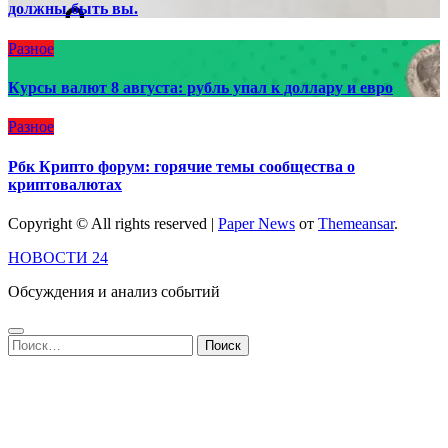
должны быть вы.
Разное
Курсы валют 8 августа: рубль упал к доллару и евро
Разное
Рбк Крипто форум: горячие темы сообщества о
криптовалютах
Copyright © All rights reserved
|
Paper News
от
Themeansar
.
НОВОСТИ 24
Обсуждения и анализ событий
Найти: