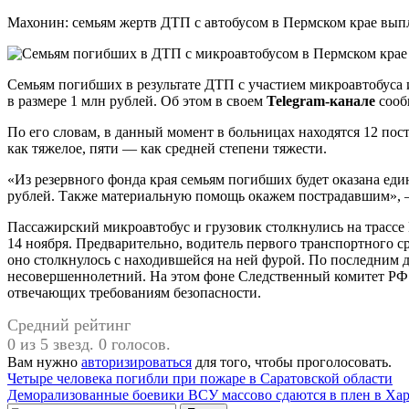
Махонин: семьям жертв ДТП с автобусом в Пермском крае вып
Семьям погибших в результате ДТП с участием микроавтобуса 
в размере 1 млн рублей. Об этом в своем
Telegram-канале
сооб
По его словам, в данный момент в больницах находятся 12 по
как тяжелое, пяти — как средней степени тяжести.
«Из резервного фонда края семьям погибших будет оказана ед
рублей. Также материальную помощь окажем пострадавшим»,
Пассажирский микроавтобус и грузовик столкнулись на трасс
14 ноября. Предварительно, водитель первого транспортного ср
оно столкнулось с находившейся на ней фурой. По последним
несовершеннолетний. На этом фоне Следственный комитет Р
отвечающих требованиям безопасности.
Средний рейтинг
0 из 5 звезд. 0 голосов.
Вам нужно
авторизироваться
для того, чтобы проголосовать.
Навигация
Четыре человека погибли при пожаре в Саратовской области
Деморализованные боевики ВСУ массово сдаются в плен в Хар
по