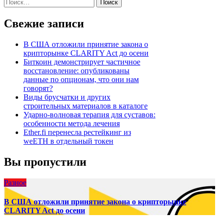
Найти:
записям
Свежие записи
В США отложили принятие закона о
крипторынке CLARITY Act до осени
Биткоин демонстрирует частичное
восстановление: опубликованы
данные по опционам, что они нам
говорят?
Виды брусчатки и других
строительных материалов в каталоге
Ударно-волновая терапия для суставов:
особенности метода лечения
Ether.fi перенесла рестейкинг из
weETH в отдельный токен
Вы пропустили
Разное
В США отложили принятие закона о крипторынке
CLARITY Act до осени