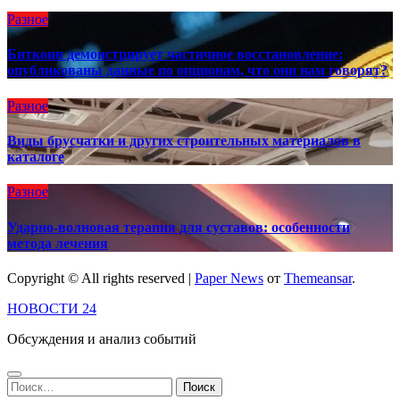
Разное
Биткоин демонстрирует частичное восстановление:
опубликованы данные по опционам, что они нам говорят?
Разное
Виды брусчатки и других строительных материалов в
каталоге
Разное
Ударно-волновая терапия для суставов: особенности
метода лечения
Copyright © All rights reserved
|
Paper News
от
Themeansar
.
НОВОСТИ 24
Обсуждения и анализ событий
Найти: