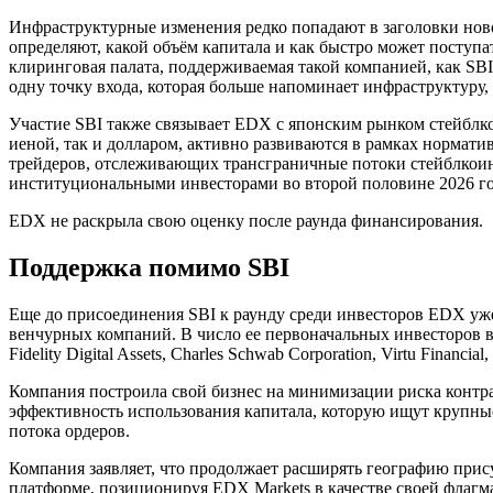
Инфраструктурные изменения редко попадают в заголовки новос
определяют, какой объём капитала и как быстро может поступ
клиринговая палата, поддерживаемая такой компанией, как SB
одну точку входа, которая больше напоминает инфраструктуру,
Участие SBI также связывает EDX с японским рынком стейблко
иеной, так и долларом, активно развиваются в рамках норматив
трейдеров, отслеживающих трансграничные потоки стейблкои
институциональными инвесторами во второй половине 2026 го
EDX не раскрыла свою оценку после раунда финансирования.
Поддержка помимо SBI
Еще до присоединения SBI к раунду среди инвесторов EDX уж
венчурных компаний. В число ее первоначальных инвесторов вход
Fidelity Digital Assets, Charles Schwab Corporation, Virtu Financial
Компания построила свой бизнес на минимизации риска контра
эффективность использования капитала, которую ищут крупны
потока ордеров.
Компания заявляет, что продолжает расширять географию при
платформе, позиционируя EDX Markets в качестве своей флаг