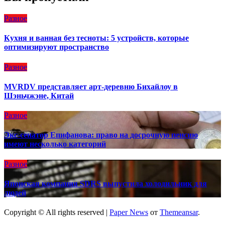
Разное
Кухня и ванная без тесноты: 5 устройств, которые
оптимизируют пространство
Разное
MVRDV представляет арт-деревню Бихайлоу в
Шэньчжэне, Китай
Разное
Экс-сенатор Епифанова: право на досрочную пенсию
имеют несколько категорий
Разное
Японская компания SDRS выпустила холодильник для
людей
Copyright © All rights reserved
|
Paper News
от
Themeansar
.