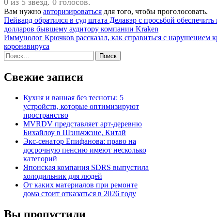
0 из 5 звезд. 0 голосов.
Вам нужно
авторизироваться
для того, чтобы проголосовать.
Навигация
Пейвард обратился в суд штата Делавэр с просьбой обеспечит
долларов бывшему аудитору компании Kraken
по
Иммунолог Крючков рассказал, как справиться с нарушением кр
записям
коронавируса
Найти:
Свежие записи
Кухня и ванная без тесноты: 5
устройств, которые оптимизируют
пространство
MVRDV представляет арт-деревню
Бихайлоу в Шэньчжэне, Китай
Экс-сенатор Епифанова: право на
досрочную пенсию имеют несколько
категорий
Японская компания SDRS выпустила
холодильник для людей
От каких материалов при ремонте
дома стоит отказаться в 2026 году
Вы пропустили