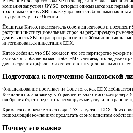
В течение последнего года SBI Holdings занималась расширен
компания запустила JPYSC, который описывается как первый 
трастовым банком. SBI также управляет стабильными монет
внутреннем рынке Японии.
Йошитака Китао, председатель совета директоров и президент 
растущий институциональный спрос на регулируемую рыночну
деятельность SBI по распространению стейблкоинов как на час
интегрироваться инвестиция EDX.
Китао добавил, что SBI ожидает, что это партнерство ускори
активов в глобальном масштабе. «Мы считаем, что надежная 
для внедрения цифровых активов институциональными инвест
Подготовка к получению банковской л
Финансирование поступает на фоне того, как EDX добивается 
Компания подала заявку в Управление валютного контролера (O
одобрения будет предлагать регулируемые услуги по хранению
Кроме того, в начале этого года EDX запустила EDX Flowconne
позволяющий компаниям предлагать своим клиентам собствен
Почему это важно