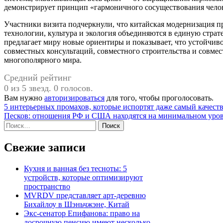
демонстрирует принцип «гармоничного сосуществования чело
Участники визита подчеркнули, что китайская модернизация п
технологии, культура и экология объединяются в единую стра
предлагает миру новые ориентиры и показывает, что устойчив
совместных консультаций, совместного строительства и совмест
многополярного мира.
Средний рейтинг
0 из 5 звезд. 0 голосов.
Вам нужно
авторизироваться
для того, чтобы проголосовать.
Навигация
5 интерьерных промахов, которые испортят даже самый качес
Песков: отношения РФ и США находятся на минимальном уро
по
Найти:
записям
Свежие записи
Кухня и ванная без тесноты: 5
устройств, которые оптимизируют
пространство
MVRDV представляет арт-деревню
Бихайлоу в Шэньчжэне, Китай
Экс-сенатор Епифанова: право на
досрочную пенсию имеют несколько