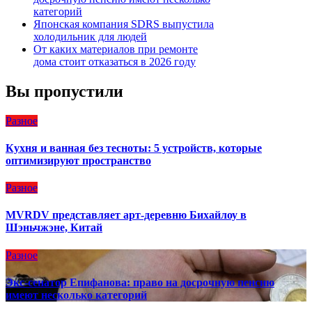
категорий
Японская компания SDRS выпустила
холодильник для людей
От каких материалов при ремонте
дома стоит отказаться в 2026 году
Вы пропустили
Разное
Кухня и ванная без тесноты: 5 устройств, которые
оптимизируют пространство
Разное
MVRDV представляет арт-деревню Бихайлоу в
Шэньчжэне, Китай
Разное
Экс-сенатор Епифанова: право на досрочную пенсию
имеют несколько категорий