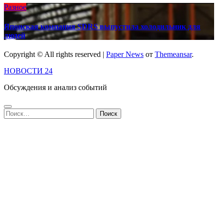
Разное
Японская компания SDRS выпустила холодильник для
людей
Copyright © All rights reserved
|
Paper News
от
Themeansar
.
НОВОСТИ 24
Обсуждения и анализ событий
Найти: