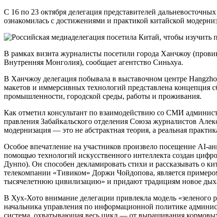
С 16 по 23 октября делегация представителей дальневосточных СМИ России совершила рабочую поездку в Китай, где
ознакомилась с достижениями и практикой китайской модерни
В рамках визита журналисты посетили города Ханчжоу (прови
Внутренняя Монголия), сообщает агентство Синьхуа.
В Ханчжоу делегация побывала в выставочном центре Hangzhou
макетов и иммерсивных технологий представлена концепция с
промышленности, городской среды, работы и проживания.
Как отметил консультант по взаимодействию со СМИ администр
правления Забайкальского отделения Союза журналистов Алексе
модернизация — это не абстрактная теория, а реальная практика
Особое впечатление на участников произвело посещение AI-ан
помощью технологий искусственного интеллекта создан цифро
Дунпо). Он способен декламировать стихи и рассказывать о кит
телекомпании «Тивиком» Доржи Чойдопова, является примеро
тысячелетнюю цивилизацию» и придают традициям новое дых
В Хух-Хото внимание делегации привлекла модель «зеленого ра
начальника управления по информационной политике админис
система, охватывающая весь цикл — от выращивания кормовых