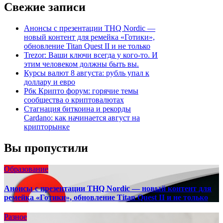
Свежие записи
Анонсы с презентации THQ Nordic —
новый контент для ремейка «Готики»,
обновление Titan Quest II и не только
Trezor: Ваши ключи всегда у кого-то. И
этим человеком должны быть вы.
Курсы валют 8 августа: рубль упал к
доллару и евро
Рбк Крипто форум: горячие темы
сообщества о криптовалютах
Стагнация биткоина и рекорды
Cardano: как начинается август на
крипторынке
Вы пропустили
Образование
Анонсы с презентации THQ Nordic — новый контент для
ремейка «Готики», обновление Titan Quest II и не только
Разное