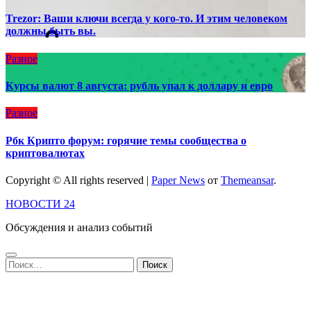
Trezor: Ваши ключи всегда у кого-то. И этим человеком
должны быть вы.
Разное
Курсы валют 8 августа: рубль упал к доллару и евро
Разное
Рбк Крипто форум: горячие темы сообщества о
криптовалютах
Copyright © All rights reserved
|
Paper News
от
Themeansar
.
НОВОСТИ 24
Обсуждения и анализ событий
Найти: