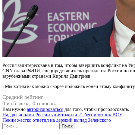
Россия заинтересована в том, чтобы завершить конфликт на Ук
CNN глава РФПИ, спецпредставитель президента России по ин
зарубежными странами Кирилл Дмитриев.
«Мы хотим как можно скорее положить конец этому конфликту»
Средний рейтинг
0 из 5 звезд. 0 голосов.
Вам нужно
авторизироваться
для того, чтобы проголосовать.
Навигация
Над регионами России уничтожили 21 беспилотник ВСУ
Пекин жестко ответил на дерзкий выпад Зеленского
по
Найти:
записям