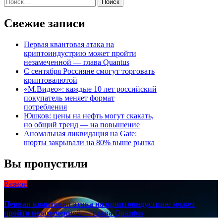
Найти:
записям
Свежие записи
Первая квантовая атака на
криптоиндустрию может пройти
незамеченной — глава Quantus
C сентября Россияне смогут торговать
криптовалютой
«М.Видео»: каждые 10 лет российский
покупатель меняет формат
потребления
Юшков: цены на нефть могут скакать,
но общий тренд — на повышение
Аномальная ликвидация на Gate:
шорты закрывали на 80% выше рынка
Вы пропустили
Разное
Первая квантовая атака на криптоиндустрию может
пройти незамеченной — глава Quantus