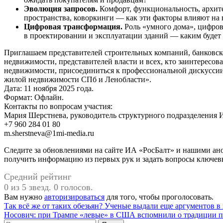
Эволюция запросов.
Комфорт, функциональность, архит
пространства, коворкинги — как эти факторы влияют на
Цифровая трансформация.
Роль «умного дома», цифров
в проектировании и эксплуатации зданий — каким будет
Приглашаем представителей строительных компаний, банковско
недвижимости, представителей власти и всех, кто заинтересо
недвижимости, присоединиться к профессиональной дискуссии 
жилой недвижимости СПб и Ленобласти».
Дата: 11 ноября 2025 года.
Формат: Офлайн.
Контакты по вопросам участия:
Мария Шерстнева, руководитель структурного подразделения 
+7 960 284 01 80
m.sherstneva@1mi-media.ru
Следите за обновлениями на сайте ИА «РосБалт» и нашими ано
получить информацию из первых рук и задать вопросы ключев
Средний рейтинг
0 из 5 звезд. 0 голосов.
Вам нужно
авторизироваться
для того, чтобы проголосовать.
Навигация
Так всё же от таких обезьян? Ученые выдали еще аргументов в
Носович: при Трампе «левые» в США вспомнили о традиции п
по