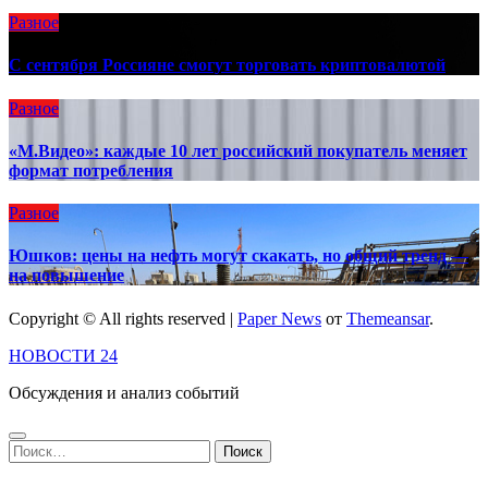
Разное
C сентября Россияне смогут торговать криптовалютой
Разное
«М.Видео»: каждые 10 лет российский покупатель меняет
формат потребления
Разное
Юшков: цены на нефть могут скакать, но общий тренд —
на повышение
Copyright © All rights reserved
|
Paper News
от
Themeansar
.
НОВОСТИ 24
Обсуждения и анализ событий
Найти: