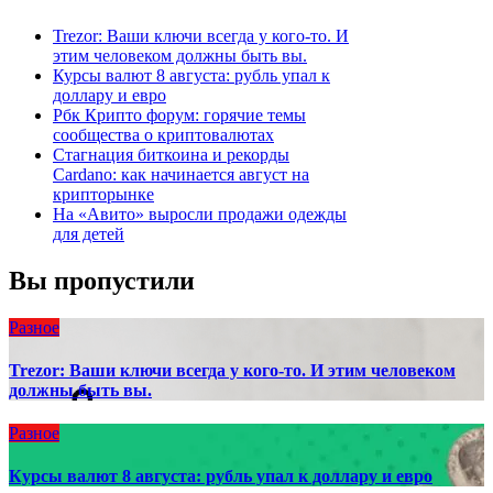
Trezor: Ваши ключи всегда у кого-то. И
этим человеком должны быть вы.
Курсы валют 8 августа: рубль упал к
доллару и евро
Рбк Крипто форум: горячие темы
сообщества о криптовалютах
Стагнация биткоина и рекорды
Cardano: как начинается август на
крипторынке
На «Авито» выросли продажи одежды
для детей
Вы пропустили
Разное
Trezor: Ваши ключи всегда у кого-то. И этим человеком
должны быть вы.
Разное
Курсы валют 8 августа: рубль упал к доллару и евро