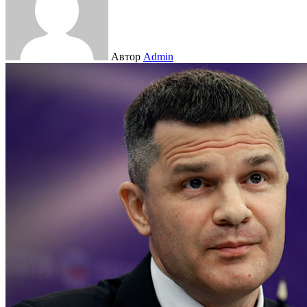
Автор
Admin