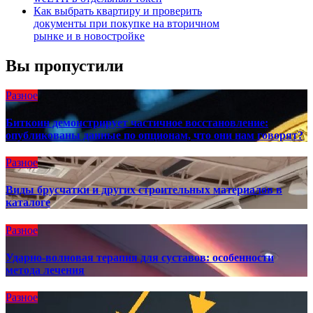
Как выбрать квартиру и проверить
документы при покупке на вторичном
рынке и в новостройке
Вы пропустили
Разное
Биткоин демонстрирует частичное восстановление:
опубликованы данные по опционам, что они нам говорят?
Разное
Виды брусчатки и других строительных материалов в
каталоге
Разное
Ударно-волновая терапия для суставов: особенности
метода лечения
Разное