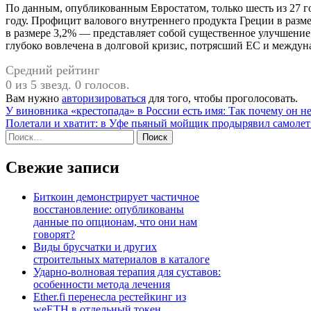
По данным, опубликованным Евростатом, только шесть из 27 г
году. Профицит валового внутреннего продукта Греции в раз
в размере 3,2% — представляет собой существенное улучшение
глубоко вовлечена в долговой кризис, потрясший ЕС и междун
Средний рейтинг
0 из 5 звезд. 0 голосов.
Вам нужно
авторизироваться
для того, чтобы проголосовать.
Навигация
У виновника «крестопада» в России есть имя: Так почему он не
Полетали и хватит: в Уфе пьяный мойщик продырявил самолет
по
Найти:
записям
Свежие записи
Биткоин демонстрирует частичное
восстановление: опубликованы
данные по опционам, что они нам
говорят?
Виды брусчатки и других
строительных материалов в каталоге
Ударно-волновая терапия для суставов:
особенности метода лечения
Ether.fi перенесла рестейкинг из
weETH в отдельный токен