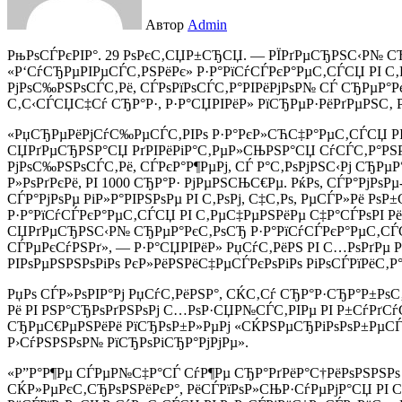
Автор
Admin
РњРѕСЃРєРІР°. 29 РѕРєС‚СЏР±СЂСЏ. — РЇРґРµСЂРЅС‹Р№ СЂРµР°РєС‚РѕСЂ СЂР°РєРµС‚С‹
«Р‘СѓСЂРµРІРµСЃС‚РЅРёРє» Р·Р°РїСѓСЃРєР°РµС‚СЃСЏ РІ С‚
РјРѕС‰РЅРѕСЃС‚Рё, СЃРѕРїРѕСЃС‚Р°РІРёРјРѕР№ СЃ СЂРµР°Рє
С‚С‹СЃСЏС‡Сѓ СЂР°Р·, Р·Р°СЏРІРёР» РїСЂРµР·РёРґРµРЅС‚ Р
«РџСЂРµРёРјСѓС‰РµСЃС‚РІРѕ Р·Р°РєР»СЋС‡Р°РµС‚СЃСЏ РІ 
СЏРґРµСЂРЅР°СЏ РґРІРёРіР°С‚РµР»СЊРЅР°СЏ СѓСЃС‚Р°РЅРѕР
РјРѕС‰РЅРѕСЃС‚Рё, СЃРєР°Р¶РµРј, СЃ Р°С‚РѕРјРЅС‹Рј СЂРµР
Р»РѕРґРєРё, РІ 1000 СЂР°Р· РјРµРЅСЊС€Рµ. РќРѕ, СЃР°РјРѕРµ-
СЃР°РјРѕРµ РіР»Р°РІРЅРѕРµ РІ С‚РѕРј, С‡С‚Рѕ, РµСЃР»Рё
Р·Р°РїСѓСЃРєР°РµС‚СЃСЏ РІ С‚РµС‡РµРЅРёРµ С‡Р°СЃРѕРІ Р
СЏРґРµСЂРЅС‹Р№ СЂРµР°РєС‚РѕСЂ Р·Р°РїСѓСЃРєР°РµС‚СЃСЏ
СЃРµРєСѓРЅРґ», — Р·Р°СЏРІРёР» РџСѓС‚РёРЅ РІ С…РѕРґРµ
РІРѕРµРЅРЅРѕРіРѕ РєР»РёРЅРёС‡РµСЃРєРѕРіРѕ РіРѕСЃРїРёС‚Р°
РџРѕ СЃР»РѕРІР°Рј РџСѓС‚РёРЅР°, СЌС‚Сѓ СЂР°Р·СЂР°Р±Рѕ
Рё РІ РЅР°СЂРѕРґРЅРѕРј С…РѕР·СЏР№СЃС‚РІРµ РІ Р±СѓРґСѓ
СЂРµС€РµРЅРёРё РїСЂРѕР±Р»РµРј «СЌРЅРµСЂРіРѕРѕР±РµСЃР
Р›СѓРЅРЅРѕР№ РїСЂРѕРіСЂР°РјРјРµ».
«Р”Р°Р¶Рµ СЃРµР№С‡Р°СЃ СѓР¶Рµ СЂР°РґРёР°С†РёРѕРЅРЅ
СЌР»РµРєС‚СЂРѕРЅРёРєР°, РёСЃРїРѕР»СЊР·СѓРµРјР°СЏ РІ 