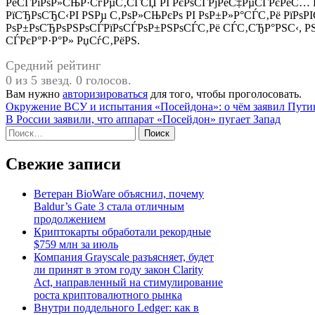
РёСЃРїРѕР»СЊР·СѓРµС‚СЃСЏ РІ РєРѕСЃРјРёС‡РµСЃРєРёС… Р
РїСЂРѕСЂС‹РІ РЅРµ С‚РѕР»СЊРєРѕ РІ РѕР±Р»Р°СЃС‚Рё РїРѕ
РѕР±РѕСЂРѕРЅРѕСЃРїРѕСЃРѕР±РЅРѕСЃС‚Рё СЃС‚СЂР°РЅС‹, РЅР
СЃРєР°Р·Р°Р» РџСѓС‚РёРЅ.
Средний рейтинг
0 из 5 звезд. 0 голосов.
Вам нужно
авторизироваться
для того, чтобы проголосовать.
Навигация
Окружение ВСУ и испытания «Посейдона»: о чём заявил Пути
В России заявили, что аппарат «Посейдон» пугает Запад
по
Найти:
записям
Свежие записи
Ветеран BioWare объяснил, почему
Baldur’s Gate 3 стала отличным
продолжением
Криптокарты обработали рекордные
$759 млн за июль
Компания Grayscale разъясняет, будет
ли принят в этом году закон Clarity
Act, направленный на стимулирование
роста криптовалютного рынка
Внутри поддельного Ledger: как в