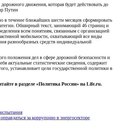
 дорожного движения, которая будет действовать до
ир Путин
ано в течение ближайших шести месяцев сформировать
атегии. Обширный текст, занимающий 46 страниц и
ределения всем понятиям, связанным с организацией
н активной мобильности, охватывающий все виды
ния разнообразных средств индивидуальной
ого положения дел в сфере дорожной безопасности и
ебя актуальные статистические сведения, содержит
того, устанавливает цели государственной политики в
айте в разделе «Политика России» на Life.ru.
 испытания
 оправдаться за коррупцию в энергосекторе