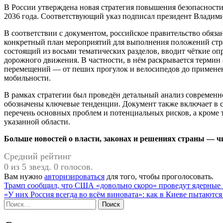
В России утверждена новая стратегия повышения безопасности
2036 года. Соответствующий указ подписал президент Владим
В соответствии с документом, российское правительство обяз
конкретный план мероприятий для выполнения положений стр
состоящий из восьми тематических разделов, вводит чёткие оп
дорожного движения. В частности, в нём раскрывается терми
перемещений — от пеших прогулок и велосипедов до примене
мобильности.
В рамках стратегии был проведён детальный анализ современн
обозначены ключевые тенденции. Документ также включает в с
перечень основных проблем и потенциальных рисков, а кроме 
указанной области.
Больше новостей о власти, законах и решениях страны — чит
Средний рейтинг
0 из 5 звезд. 0 голосов.
Вам нужно
авторизироваться
для того, чтобы проголосовать.
Навигация
Трамп сообщил, что США «довольно скоро» проведут ядерные
«У них Россия всегда во всём виновата»: как в Киеве пытаются
по
Найти:
записям