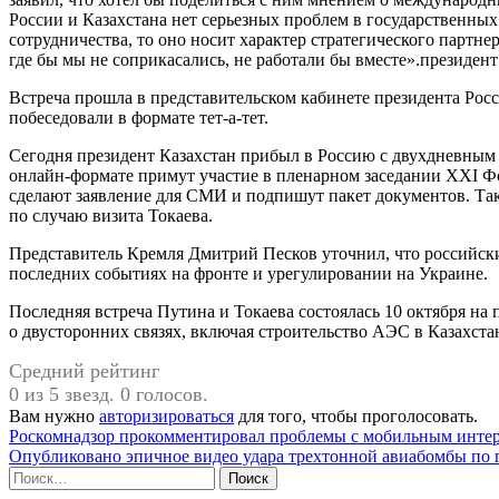
России и Казахстана нет серьезных проблем в государственных
сотрудничества, то оно носит характер стратегического партн
где бы мы не соприкасались, не работали бы вместе».президент
Встреча прошла в представительском кабинете президента Росс
побеседовали в формате тет-а-тет.
Сегодня президент Казахстан прибыл в Россию с двухдневным 
онлайн-формате примут участие в пленарном заседании XXI Ф
сделают заявление для СМИ и подпишут пакет документов. Так
по случаю визита Токаева.
Представитель Кремля Дмитрий Песков уточнил, что российск
последних событиях на фронте и урегулировании на Украине.
Последняя встреча Путина и Токаева состоялась 10 октября на
о двусторонних связях, включая строительство АЭС в Казахста
Средний рейтинг
0 из 5 звезд. 0 голосов.
Вам нужно
авторизироваться
для того, чтобы проголосовать.
Навигация
Роскомнадзор прокомментировал проблемы с мобильным интер
Опубликовано эпичное видео удара трехтонной авиабомбы по 
по
Найти: