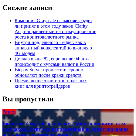
записям
Свежие записи
Компания Grayscale разъясняет, будет
ли принят в этом году закон Clarity
Act, направленный на стимулирование
роста криптовалютного рынка
Внутри поддельного Ledger: как в
аппаратный кошелек тайно вживляют
4G-модем
Доллар выше 82, евро выше 94: что
происходит с курсами валют в России
Btcpay Server процессинг срочно
обновляют после кражи средств
Премиальное чтиво: топ полезных
книг для криптотрейдеров
Вы пропустили
Разное
Компания Grayscale разъясняет, будет ли принят в этом
году закон Clarity Act, направленный на стимулирование
роста криптовалютного рынка