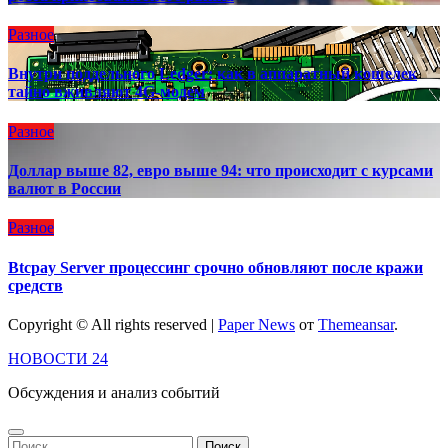
Разное
Внутри поддельного Ledger: как в аппаратный кошелек
тайно вживляют 4G-модем
Разное
Доллар выше 82, евро выше 94: что происходит с курсами
валют в России
Разное
Btcpay Server процессинг срочно обновляют после кражи
средств
Copyright © All rights reserved
|
Paper News
от
Themeansar
.
НОВОСТИ 24
Обсуждения и анализ событий
Найти: