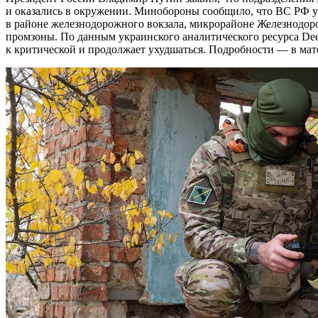
и оказались в окружении. Минобороны сообщило, что ВС РФ
в районе железнодорожного вокзала, микрорайоне Железнодор
промзоны. По данным украинского аналитического ресурса Deep
к критической и продолжает ухудшаться. Подробности — в мат