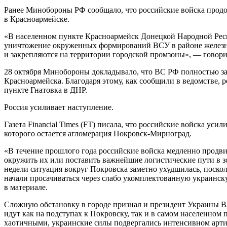
Ранее Минобороны РФ сообщало, что российские войска про
в Красноармейске.
«В населенном пункте Красноармейск Донецкой Народной Ре
уничтожение окруженных формирований ВСУ в районе железн
и закрепляются на территории городской промзоны», — говори
28 октября Минобороны докладывало, что ВС РФ полностью з
Красноармейска. Благодаря этому, как сообщили в ведомстве, 
пункте Гнатовка в ДНР.
Россия усиливает наступление.
Газета Financial Times (FT) писала, что российские войска ус
которого остается агломерация Покровск-Мирноград.
«В течение прошлого года российские войска медленно продвиг
окружить их или поставить важнейшие логистические пути в з
недели ситуация вокруг Покровска заметно ухудшилась, поск
начали просачиваться через слабо укомплектованную украинск
в материале.
Сложную обстановку в городе признал и президент Украины В
идут как на подступах к Покровску, так и в самом населенном 
хаотичными, украинские силы подвергались интенсивном арти