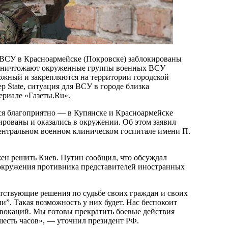
 ВСУ в Красноармейске (Покровске) заблокированы
 уничтожают окруженные группы военных ВСУ
ожный и закрепляются на территории городской
 State, ситуация для ВСУ в городе близка
ериале «Газеты.Ru».
ся благоприятно — в Купянске и Красноармейске
рованы и оказались в окружении. Об этом заявил
ентральном военном клиническом госпитале имени П.
жен решить Киев. Путин сообщил, что обсуждал
окружения противника представителей иностранных
тствующие решения по судьбе своих граждан и своих
ли”. Такая возможность у них будет. Нас беспокоит
овокаций. Мы готовы прекратить боевые действия
 шесть часов», — уточнил президент РФ.