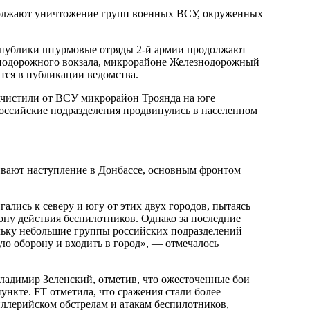
должают уничтожение групп военных ВСУ, окруженных
спублики штурмовые отряды 2-й армии продолжают
одорожного вокзала, микрорайоне Железнодорожный
тся в публикации ведомства.
ачистили от ВСУ микрорайон Троянда на юге
российские подразделения продвинулись в населенном
иливают наступление в Донбассе, основным фронтом
ались к северу и югу от этих двух городов, пытаясь
ону действия беспилотников. Однако за последние
ольку небольшие группы российских подразделений
ую оборону и входить в город», — отмечалось
ладимир Зеленский, отметив, что ожесточенные бои
пункте. FT отметила, что сражения стали более
ллерийском обстрелам и атакам беспилотников,