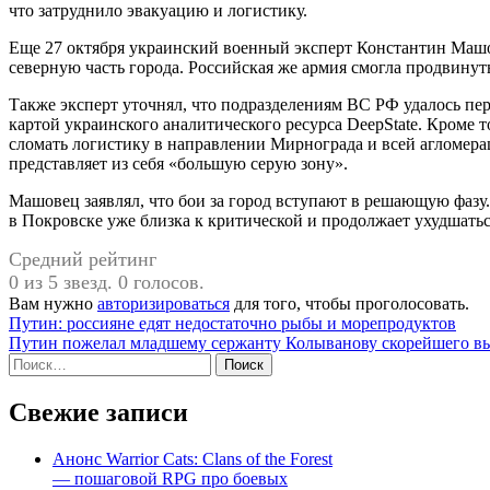
что затруднило эвакуацию и логистику.
Еще 27 октября украинский военный эксперт Константин Маш
северную часть города. Российская же армия смогла продвину
Также эксперт уточнял, что подразделениям ВС РФ удалось пер
картой украинского аналитического ресурса DeepState. Кроме т
сломать логистику в направлении Мирнограда и всей агломера
представляет из себя «большую серую зону».
Машовец заявлял, что бои за город вступают в решающую фазу.
в Покровске уже близка к критической и продолжает ухудшатьс
Средний рейтинг
0 из 5 звезд. 0 голосов.
Вам нужно
авторизироваться
для того, чтобы проголосовать.
Навигация
Путин: россияне едят недостаточно рыбы и морепродуктов
Путин пожелал младшему сержанту Колыванову скорейшего в
по
Найти:
записям
Свежие записи
Анонс Warrior Cats: Clans of the Forest
— пошаговой RPG про боевых