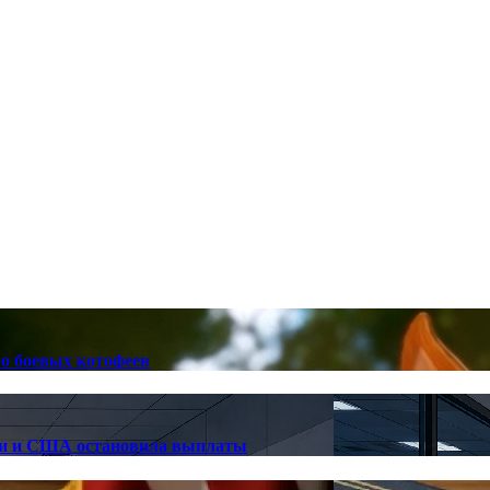
ро боевых котофеев
лии и США остановила выплаты