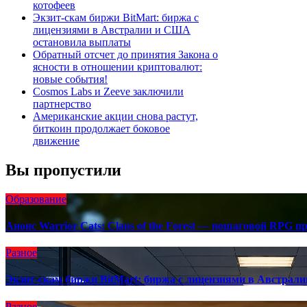
котофеев
Экзит-скам биржи BitMart: биржа с
лицензиями в Австралии и США
остановила выплаты
Обратный отсчет до принятия Закона о
ясности в отношении криптовалют:
новые события!
Cosmos Labs и Zeeve заключили
партнерство
Американские акции снова растут,
биткоин продолжает боковое
движение
Вы пропустили
Образование
Анонс Warrior Cats: Clans of the Forest — пошаговой RPG п
Разное
Экзит-скам биржи BitMart: биржа с лицензиями в Австра
Разное