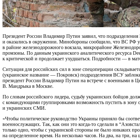
Президент России Владимир Путин заявил, что подразделения
и оказались в окружении. Минобороны сообщило, что ВС РФ
в районе железнодорожного вокзала, микрорайоне Железнодор
промзоны. По данным украинского аналитического ресурса Deep
к критической и продолжает ухудшаться. Подробности — в мат
Ситуация для российских сил в зоне спецоперации складывает
(украинское название — Покровск) подразделения ВСУ заблоки
президент России Владимир Путин на встрече с военными в Ц
В. Мандрыка в Москве.
По словам российского лидера, судьбу украинских бойцов дол
с командующими группировками возможность пустить в зону 
и украинских СМИ.
«Чтобы политическое руководство Украины приняло бы соотве
военнослужащих. Так, как они это когда-то сделали в “Азовста
только одно, чтобы с украинской стороны не было никаких пр
на определенное время. На несколько часов. На два, на три, на