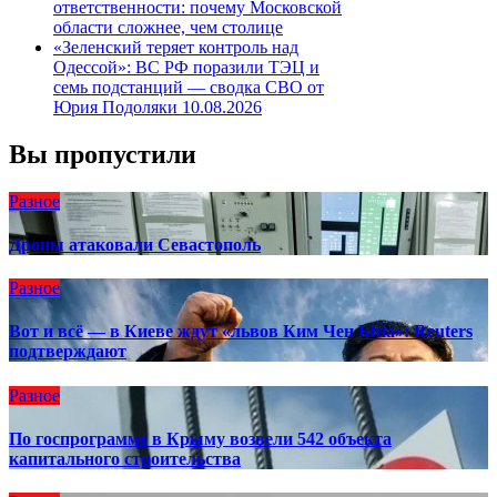
ответственности: почему Московской
области сложнее, чем столице
«Зеленский теряет контроль над
Одессой»: ВС РФ поразили ТЭЦ и
семь подстанций — сводка СВО от
Юрия Подоляки 10.08.2026
Вы пропустили
Разное
Дроны атаковали Севастополь
Разное
Вот и всё — в Киеве ждут «львов Ким Чен Ына»: Reuters
подтверждают
Разное
По госпрограмме в Крыму возвели 542 объекта
капитального строительства