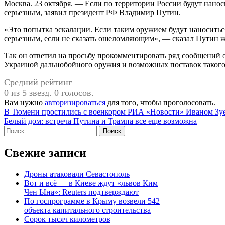
Москва. 23 октября. — Если по территории России будут наноситься удары дальнобойным оружием, ответ будет очень
серьезным, заявил президент РФ Владимир Путин.
«Это попытка эскалации. Если таким оружием будут наноситься
серьезным, если не сказать ошеломляющим», — сказал Путин 
Так он ответил на просьбу прокомментировать ряд сообщений 
Украиной дальнобойного оружия и возможных поставок такого 
Средний рейтинг
0 из 5 звезд. 0 голосов.
Вам нужно
авторизироваться
для того, чтобы проголосовать.
Навигация
В Тюмени простились с военкором РИА «Новости» Иваном Зу
Белый дом: встреча Путина и Трампа все еще возможна
по
Найти:
записям
Свежие записи
Дроны атаковали Севастополь
Вот и всё — в Киеве ждут «львов Ким
Чен Ына»: Reuters подтверждают
По госпрограмме в Крыму возвели 542
объекта капитального строительства
Сорок тысяч километров