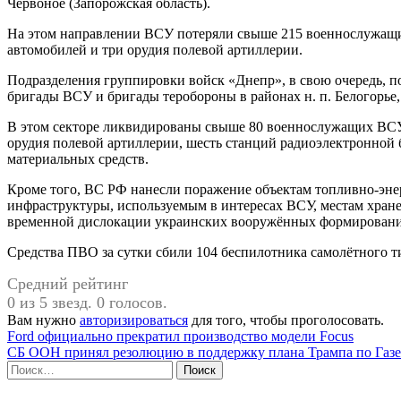
Червоное (Запорожская область).
На этом направлении ВСУ потеряли свыше 215 военнослужащи
автомобилей и три орудия полевой артиллерии.
Подразделения группировки войск «Днепр», в свою очередь, 
бригады ВСУ и бригады теробороны в районах н. п. Белогорье,
В этом секторе ликвидированы свыше 80 военнослужащих ВСУ,
орудия полевой артиллерии, шесть станций радиоэлектронной б
материальных средств.
Кроме того, ВС РФ нанесли поражение объектам топливно-эне
инфраструктуры, используемым в интересах ВСУ, местам хране
временной дислокации украинских вооружённых формирований
Средства ПВО за сутки сбили 104 беспилотника самолётного т
Средний рейтинг
0 из 5 звезд. 0 голосов.
Вам нужно
авторизироваться
для того, чтобы проголосовать.
Навигация
Ford официально прекратил производство модели Focus
СБ ООН принял резолюцию в поддержку плана Трампа по Газе
по
Найти:
записям