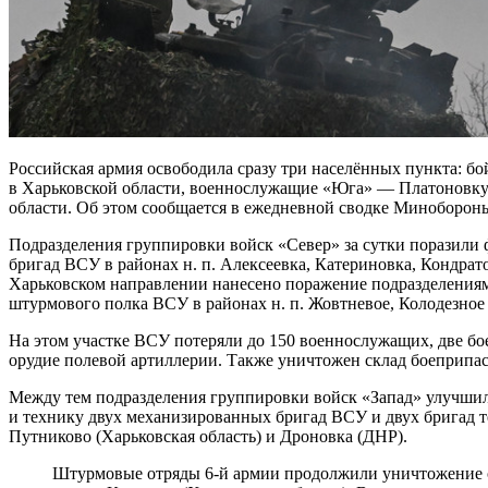
Российская армия освободила сразу три населённых пункта: б
в Харьковской области, военнослужащие «Юга» — Платоновку
области. Об этом сообщается в ежедневной сводке Миноборон
Подразделения группировки войск «Север» за сутки поразили
бригад ВСУ в районах н. п. Алексеевка, Катериновка, Кондрат
Харьковском направлении нанесено поражение подразделениям
штурмового полка ВСУ в районах н. п. Жовтневое, Колодезное
На этом участке ВСУ потеряли до 150 военнослужащих, две б
орудие полевой артиллерии. Также уничтожен склад боеприпас
Между тем подразделения группировки войск «Запад» улучши
и технику двух механизированных бригад ВСУ и двух бригад т
Путниково (Харьковская область) и Дроновка (ДНР).
Штурмовые отряды 6-й армии продолжили уничтожение окружённых формирований ВСУ в районе