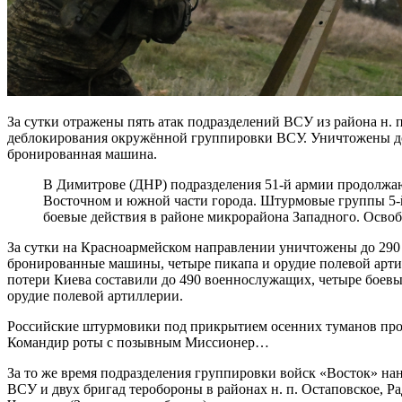
За сутки отражены пять атак подразделений ВСУ из района н.
деблокирования окружённой группировки ВСУ. Уничтожены до
бронированная машина.
В Димитрове (ДНР) подразделения 51-й армии продолжают наступательные действия в микрорайоне
Восточном и южной части города. Штурмовые группы 5-
боевые действия в районе микрорайона Западного. Освоб
За сутки на Красноармейском направлении уничтожены до 290
бронированные машины, четыре пикапа и орудие полевой артил
потери Киева составили до 490 военнослужащих, четыре боев
орудие полевой артиллерии.
Российские штурмовики под прикрытием осенних туманов про
Командир роты с позывным Миссионер…
За то же время подразделения группировки войск «Восток» 
ВСУ и двух бригад теробороны в районах н. п. Остаповское, Р