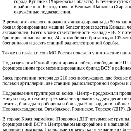
города Купянска (Харьковская область). В течение суто
в районе н. п. Благодатовка и Великая Шапковка (Харько
окружённые подразделения.
В результате огневого поражения ликвидированы до 50 украин
боевая бронированная машина Senator производства Канады, ч
автомобилей. Всего в зоне ответственности «Запада» ВСУ поте
бронированные машины, 24 автомобиля и британскую 105-мм г
боеприпасов и десять станций радиоэлектронной борьбы.
Также на russian.rt.com МО России показало уничтожение нап
Подразделения Южной группировки войск, освободившие Плат
формированиям трёх механизированных бригад ВСУ в районах н
Здесь противник потерял до 210 военнослужащих, две боевые
полевой артиллерии, две станции радиоэлектронной борьбы и 
Подразделения группировки войск «Центр» продолжили продв
живую силу и технику трёх механизированных, двух десантно
пехоты, бригады теробороны и бригады Нацгвардии в районах 
Новоалександровка, Октябрьское, Родинское, Торское (ДНР), Д
В городе Красноармейске (Покровск) ДНР штурмовые группы
формирований ВСУ в Центральном микрорайоне и в западной ч
западной промзоны. Продолжается зачистка от украинских боев