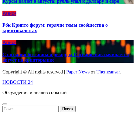
Курсы валют 8 августа: рубль упал к доллару и евро
Разное
Рбк Крипто форум: горячие темы сообщества о
криптовалютах
Разное
Стагнация биткоина и рекорды Cardano: как начинается
август на крипторынке
Copyright © All rights reserved
|
Paper News
от
Themeansar
.
НОВОСТИ 24
Обсуждения и анализ событий
Найти: