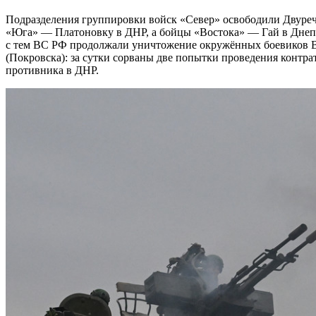
Подразделения группировки войск «Север» освободили Двуречанское в Харьковской области, военнослужащие
«Юга» — Платоновку в ДНР, а бойцы «Востока» — Гай в Днеп
с тем ВС РФ продолжали уничтожение окружённых боевиков В
(Покровска): за сутки сорваны две попытки проведения контра
противника в ДНР.