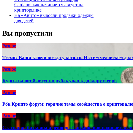
Cardano: как начинается август на
крипторынке
На «Авито» выросли продажи одежды
для детей
Вы пропустили
Разное
Trezor: Ваши ключи всегда у кого-то. И этим человеком до
Разное
Курсы валют 8 августа: рубль упал к доллару и евро
Разное
Рбк Крипто форум: горячие темы сообщества о криптовал
Разное
Стагнация биткоина и рекорды Cardano: как начинается ав