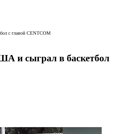
етбол с главой CENTCOM
ША и сыграл в баскетбол