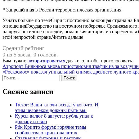
* Запрещённая в России террористическая организация.
Узнать больше по темеСирия: постоянно воюющая страна на Б
отношенияГосударство на восточном побережье Средиземного м
на друга античное наследие, османская история и современная
этой непростой стране.Читать дальше
Средний рейтинг
0 из 5 звезд. 0 голосов.
Вам нужно
авторизироваться
для того, чтобы проголосовать.
Навигация
Аэропорт Вильнюса вновь приостановил трафик из-за воздуш
«Роскосмос» показал уникальный снимок древнего лунного кра
по
Найти:
записям
Свежие записи
Trezor: Ваши ключи всегда у кого-то. И
этим человеком должны быть вы.
Курсы валют 8 августа: рубль упал к
доллару и евро
Рбк Крипто форум: горячие темы
сообщества о криптовалютах
Стагнация биткоина и рекорды