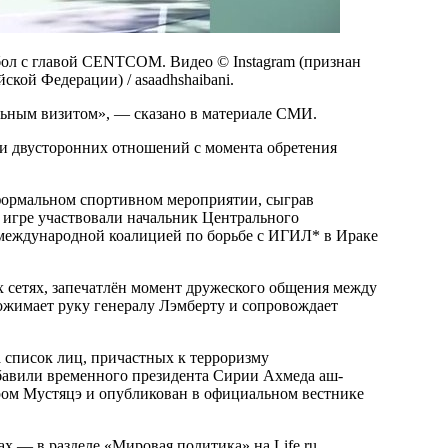
ол с главой CENTCOM. Видео © Instagram (признан
кой Федерации) / asaadhshaibani.
ным визитом», — сказано в материале СМИ.
рии двусторонних отношений с момента обретения
еформальном спортивном мероприятии, сыграв
В игре участвовали начальник Центрального
ждународной коалицией по борьбе с ИГИЛ* в Ираке
 сетях, запечатлён момент дружеского общения между
ожимает руку генералу Лэмберту и сопровождает
список лиц, причастных к терроризму
бавили временного президента Сирии Ахмеда аш-
ром Мустяцэ и опубликован в официальном вестнике
х — в разделе «Мировая политика» на Life.ru.