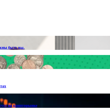
лжны быть вы.
ютах
густ на крипторынке