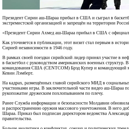
Президент Сирии аш-Шараа прибыл в США и сыграл в баскетб
экстремистской организацией и запрещён на территории Российс
«Президент Сирии Ахмед аш-Шараа прибыл в США с официаль
Как уточняется в публикации, этот визит стал первым в исто
Сирией независимости в 1946 году.
В рамках своей поездки сирийский лидер принял участие в н
в баскетбол с руководством американских военных структур. 
командования США (CENTCOM) Брэд Купер и командующий ме
Кевин Лэмберт.
На кадрах, размещённых главой сирийского МИД в социальных
участниками игры. В заключительной части видео аш-Шараа п
рукопожатие дружеским похлопыванием по плечу.
Ранее Служба информации и безопасности Молдавии обновила 
и распространению оружия массового уничтожения. В него до
Шараа. Приказ был подписан директором ведомства Александ
правительства.
Больше аналитики о конфликтах, союзах и политических тренда