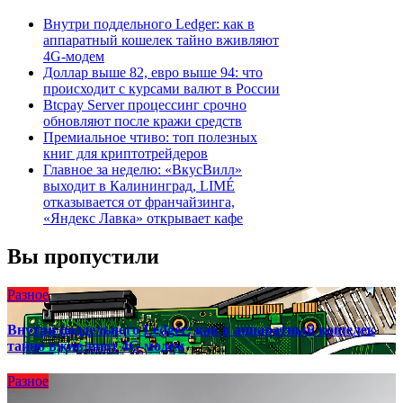
Внутри поддельного Ledger: как в
аппаратный кошелек тайно вживляют
4G-модем
Доллар выше 82, евро выше 94: что
происходит с курсами валют в России
Btcpay Server процессинг срочно
обновляют после кражи средств
Премиальное чтиво: топ полезных
книг для криптотрейдеров
Главное за неделю: «ВкусВилл»
выходит в Калининград, LIMÉ
отказывается от франчайзинга,
«Яндекс Лавка» открывает кафе
Вы пропустили
Разное
Внутри поддельного Ledger: как в аппаратный кошелек
тайно вживляют 4G-модем
Разное