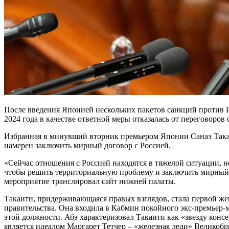
После введения Японией нескольких пакетов санкций против Р
2024 года в качестве ответной меры отказалась от переговоров
Избранная в минувший вторник премьером Японии Санаэ Такаи
намерен заключить мирный договор с Россией.
«Сейчас отношения с Россией находятся в тяжелой ситуации, но
чтобы решить территориальную проблему и заключить мирный д
мероприятие транслировал сайт нижней палаты.
Такаити, придерживающаяся правых взглядов, стала первой же
правительства. Она входила в Кабмин покойного экс-премьер-ми
этой должности. Абэ характеризовал Такаити как «звезду консе
является идеалом Маргарет Тетчер – «железная леди» Великобр