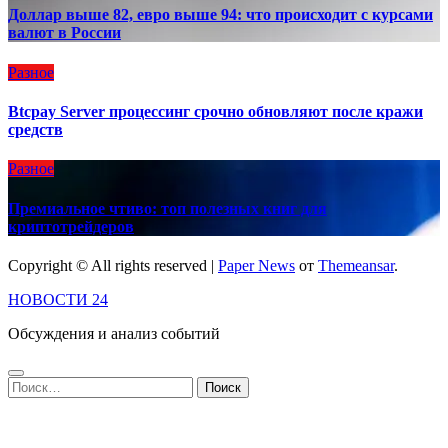
Доллар выше 82, евро выше 94: что происходит с курсами
валют в России
Разное
Btcpay Server процессинг срочно обновляют после кражи
средств
Разное
Премиальное чтиво: топ полезных книг для
криптотрейдеров
Copyright © All rights reserved
|
Paper News
от
Themeansar
.
НОВОСТИ 24
Обсуждения и анализ событий
Найти: