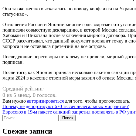
Она также жестко высказалась по поводу конфликта на Украине
статус-кво».
Отношения России и Японии многие годы омрачает отсутствие
подписали совместную декларацию, в которой Москва соглаша
Хабомаи и Шикотана после заключения мирного договора. При 
СССР рассчитывал, что данный документ поставит точку в спо
вопроса и не оставляла претензий на все острова.
Последующие переговоры ни к чему не привели, мирный догов
подписан.
После того, как Япония приняла несколько пакетов санкций п
марта 2024 в качестве ответной меры заявил об отказе Москвы 
Средний рейтинг
0 из 5 звезд. 0 голосов.
Вам нужно
авторизироваться
для того, чтобы проголосовать.
Навигация
Почему не депортируют 670 тысяч нелегальных мигрантов?
Евросоюз в 19-м пакете санкций запретил поставлять в РФ уни
по
Найти:
записям
Свежие записи