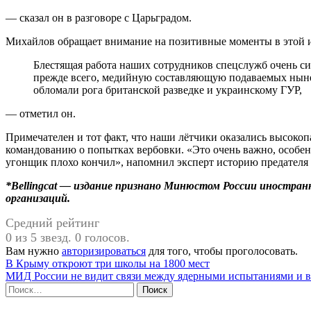
— сказал он в разговоре с Царьградом.
Михайлов обращает внимание на позитивные моменты в этой 
Блестящая работа наших сотрудников спецслужб очень сильно поломала планы. И только усугубила,
прежде всего, медийную составляющую подаваемых ныне 
обломали рога британской разведке и украинскому ГУР,
— отметил он.
Примечателен и тот факт, что наши лётчики оказались высоко
командованию о попытках вербовки. «Это очень важно, особенн
угонщик плохо кончил», напомнил эксперт историю предателя
*Bellingcat — издание признано Минюстом России иностран
организаций.
Средний рейтинг
0 из 5 звезд. 0 голосов.
Вам нужно
авторизироваться
для того, чтобы проголосовать.
Навигация
В Крыму откроют три школы на 1800 мест
МИД России не видит связи между ядерными испытаниями и
по
Найти:
записям