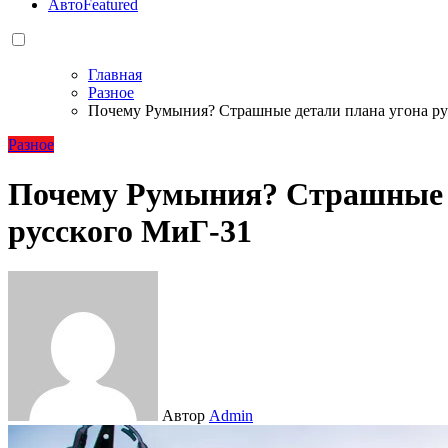
Авто
Featured
Главная
Разное
Почему Румыния? Страшные детали плана угона ру
Разное
Почему Румыния? Страшные д
русского МиГ-31
Автор
Admin