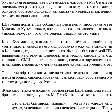
Украинская разведка и её британские кураторы из Ми-6 намере
«непыльную работёнку» предложили пилоту, но тот отказался, 
офицеры обо всём доложили начальству и началась игра, длинн
что замышляли наши враги.
Штурмана попытались соблазнить деньгами и иностранным гра
Максимом Кузьминовым, который бесславно закончил жизнь в
«прокатило», так что от методички решили не отступать.
Как и Кузьминова, экипаж, если кто-то из лётчиков пошёл на п
убить пилота, нанеся на его кислородную маску яд, а самолёт
в Констанце, где он, вероятнее всего, был бы сбит системой 
нападении на страну из Североатлантического альянса. Благо 
карманное СМИ — интернет-издание, специализирующееся на в
изначально переписку с лётчиками вёл журналист именно это
Эксперты обратили внимание на страшные детали циничной пр
и новая бойня, спровоцированная Западом ради собственного 
жертву ради истощения России.
Журналист-международник, обозреватель Царьграда Сергей Ла
британской разведок угнать МиГ с «Кинжалом» весьма показат
Это старая британская традиция — когда нет успехов на фронте, публике скармливают, чтобы не падала
духом, успешные операции спецслужб и спецназов. Толку 