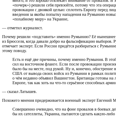
много, и это хорошо отвлекает внимание от провалов. В 
«почерк») решили себя превзойти, потому что эта опера
провокации с двоякой целью: сплотить Европу перед ли
введения за якобы попытку нападения на Румынию новых
«похабному миру» на Украине,
— отметил журналист.
Почему решили «подставить» именно Румынию? Её нынешнее 
из Брюсселя, когда давали добро на фальсификацию выборов. Р
отмечает эксперт. Если России придётся разбираться с Румын
этому поводу.
Есть и ещё две причины, почему именно Румыния. В этой стране самая большая концентрация натовских
сил на восточном фланге. Если после провокации произо
было бы на месте, под рукой. Ну и, конечно, обострение
США от вывода своих войск из Румынии в рамках полити
о чём недавно объявил Вашингтон. Британцы готовы на 
Европе, так как хоть на что-то серьёзное способных армии
— сказал Латышев.
Похожего мнения придерживается военный эксперт Евгений 
Совершенно очевидно, что на фоне провалов в боевых действиях против русских войск британцы и как
бы их сателлиты, Украина, пытаются сделать какую-либо