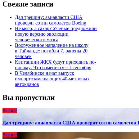
Свежие записи
Дал трещину: авиавласти США
проверят сотни самолетов Boeing
Не мясо, а сахар? Ученые предложили
новую версию эволюции
человеческого мозга
Вооруженное нападение на школу
в Тайланде: погибли 7, ранены 20
человек
Квитанции ЖКХ будут приходить по-
новому: Что изменится с 1 сентября
В Челябинске начат выпуск
импортозамещающих 40-метровых
автокранов
Вы пропустили
Разное
Дал трещину: авиавласти США проверят сотни самолетов 
Разное