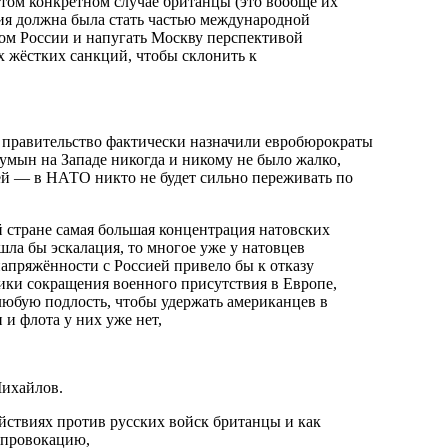
этом конкретном случае британцы (это вообще их
ция должна была стать частью международной
цом России и напугать Москву перспективой
 жёстких санкций, чтобы склонить к
правительство фактически назначили евробюрократы
умын на Западе никогда и никому не было жалко,
ией — в НАТО никто не будет сильно переживать по
шла бы эскалация, то многое уже у натовцев
 напряжённости с Россией привело бы к отказу
ки сокращения военного присутствия в Европе,
любую подлость, чтобы удержать американцев в
 и флота у них уже нет,
Михайлов.
 провокацию,