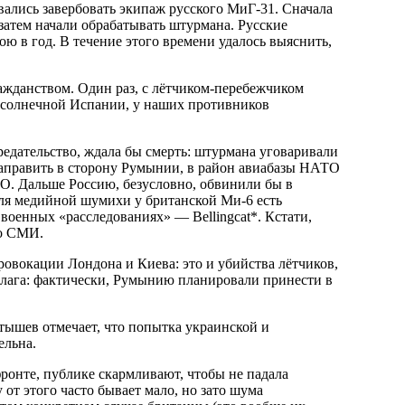
вались завербовать экипаж русского МиГ-31. Сначала
затем начали обрабатывать штурмана. Русские
ою в год. В течение этого времени удалось выяснить,
жданством. Один раз, с лётчиком-перебежчиком
 солнечной Испании, у наших противников
редательство, ждала бы смерть: штурмана уговаривали
 направить в сторону Румынии, в район авиабазы НАТО
ПВО. Дальше Россию, безусловно, обвинили бы в
для медийной шумихи у британской Ми-6 есть
оенных «расследованиях» — Bellingcat*. Кстати,
го СМИ.
овокации Лондона и Киева: это и убийства лётчиков,
блага: фактически, Румынию планировали принести в
тышев отмечает, что попытка украинской и
ельна.
от этого часто бывает мало, но зато шума