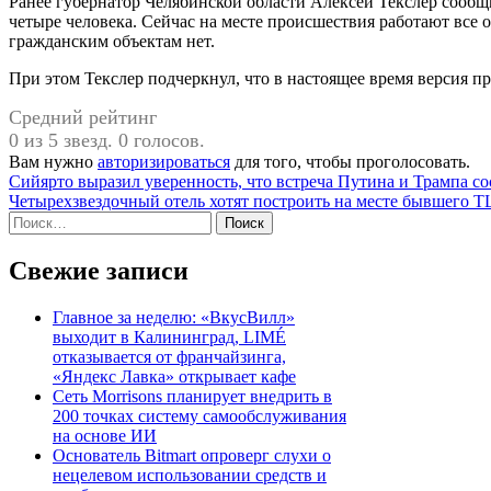
Ранее губернатор Челябинской области Алексей Текслер сообщи
четыре человека. Сейчас на месте происшествия работают все
гражданским объектам нет.
При этом Текслер подчеркнул, что в настоящее время версия пр
Средний рейтинг
0 из 5 звезд. 0 голосов.
Вам нужно
авторизироваться
для того, чтобы проголосовать.
Навигация
Сийярто выразил уверенность, что встреча Путина и Трампа со
Четырехзвездочный отель хотят построить на месте бывшего 
по
Найти:
записям
Свежие записи
Главное за неделю: «ВкусВилл»
выходит в Калининград, LIMÉ
отказывается от франчайзинга,
«Яндекс Лавка» открывает кафе
Сеть Morrisons планирует внедрить в
200 точках систему самообслуживания
на основе ИИ
Основатель Bitmart опроверг слухи о
нецелевом использовании средств и