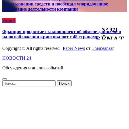
использовании средств и пообещал упорядоченное
завершение деятельности компании
Разное
Франция продвигает законопроект об обмене данными о
налогообложении криптовалют с 48 странами
Copyright © All rights reserved
|
Paper News
от
Themeansar
.
НОВОСТИ 24
Обсуждения и анализ событий
Найти: