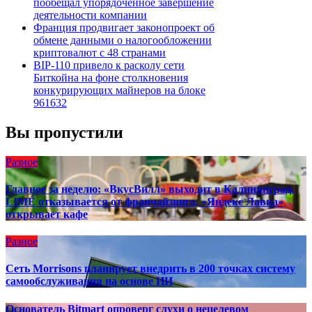
пообещал упорядоченное завершение
деятельности компании
Франция продвигает законопроект об
обмене данными о налогообложении
криптовалют с 48 странами
BIP-110 привело к расколу сети
Биткойна на фоне столкновения
конкурирующих майнеров на блоке
961632
Вы пропустили
Разное
Главное за неделю: «ВкусВилл» выходит в Калининград,
LIMÉ отказывается от франчайзинга, «Яндекс Лавка»
открывает кафе
Разное
Сеть Morrisons планирует внедрить в 200 точках систему
самообслуживания на основе ИИ
Основатель Bitmart опроверг слухи о нецелевом