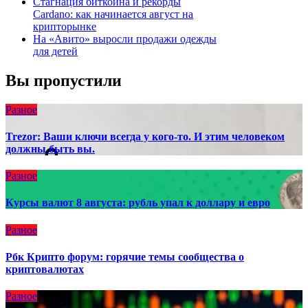
Стагнация биткоина и рекорды
Cardano: как начинается август на
крипторынке
На «Авито» выросли продажи одежды
для детей
Вы пропустили
Разное
Trezor: Ваши ключи всегда у кого-то. И этим человеком
должны быть вы.
Разное
Курсы валют 8 августа: рубль упал к доллару и евро
Разное
Рбк Крипто форум: горячие темы сообщества о
криптовалютах
Разное