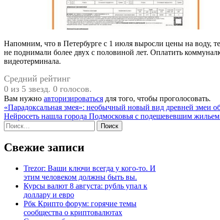
Напомним, что в Петербурге с 1 июля выросли цены на воду,
не поднимали более двух с половиной лет. Оплатить коммунал
видеотерминала.
Средний рейтинг
0 из 5 звезд. 0 голосов.
Вам нужно
авторизироваться
для того, чтобы проголосовать.
Навигация
«Парадоксальная змея»: необычный новый вид древней змеи 
Нейросеть нашла города Подмосковья с подешевевшим жильем 
по
Найти:
записям
Свежие записи
Trezor: Ваши ключи всегда у кого-то. И
этим человеком должны быть вы.
Курсы валют 8 августа: рубль упал к
доллару и евро
Рбк Крипто форум: горячие темы
сообщества о криптовалютах