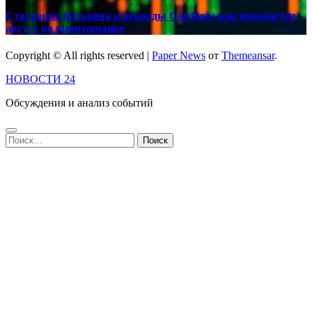
Стагнация биткоина и рекорды Cardano: как начинается
август на крипторынке
Copyright © All rights reserved
|
Paper News
от
Themeansar
.
НОВОСТИ 24
Обсуждения и анализ событий
Найти: