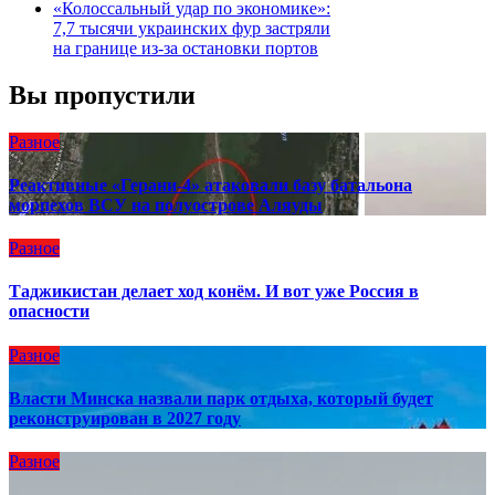
«Колоссальный удар по экономике»:
7,7 тысячи украинских фур застряли
на границе из-за остановки портов
Вы пропустили
Разное
Реактивные «Герани-4» атаковали базу батальона
морпехов ВСУ на полуострове Аляуды
Разное
Таджикистан делает ход конём. И вот уже Россия в
опасности
Разное
Власти Минска назвали парк отдыха, который будет
реконструирован в 2027 году
Разное