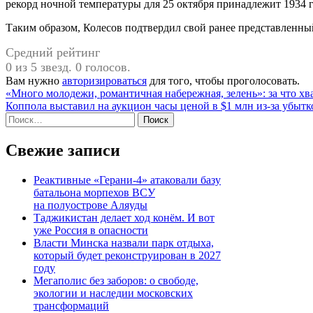
рекорд ночной температуры для 25 октября принадлежит 1934 го
Таким образом, Колесов подтвердил свой ранее представленны
Средний рейтинг
0 из 5 звезд. 0 голосов.
Вам нужно
авторизироваться
для того, чтобы проголосовать.
Навигация
«Много молодежи, романтичная набережная, зелень»: за что хв
Коппола выставил на аукцион часы ценой в $1 млн из-за убытк
по
Найти:
записям
Свежие записи
Реактивные «Герани-4» атаковали базу
батальона морпехов ВСУ
на полуострове Аляуды
Таджикистан делает ход конём. И вот
уже Россия в опасности
Власти Минска назвали парк отдыха,
который будет реконструирован в 2027
году
Мегаполис без заборов: о свободе,
экологии и наследии московских
трансформаций