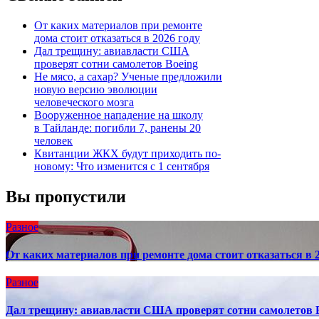
От каких материалов при ремонте
дома стоит отказаться в 2026 году
Дал трещину: авиавласти США
проверят сотни самолетов Boeing
Не мясо, а сахар? Ученые предложили
новую версию эволюции
человеческого мозга
Вооруженное нападение на школу
в Тайланде: погибли 7, ранены 20
человек
Квитанции ЖКХ будут приходить по-
новому: Что изменится с 1 сентября
Вы пропустили
Разное
От каких материалов при ремонте дома стоит отказаться в 2
Разное
Дал трещину: авиавласти США проверят сотни самолетов 