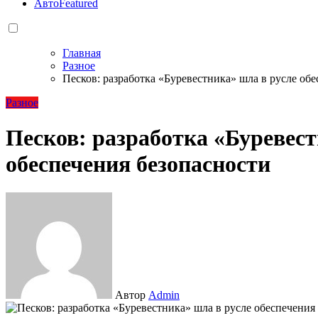
Авто
Featured
Главная
Разное
Песков: разработка «Буревестника» шла в русле об
Разное
Песков: разработка «Буревест
обеспечения безопасности
Автор
Admin