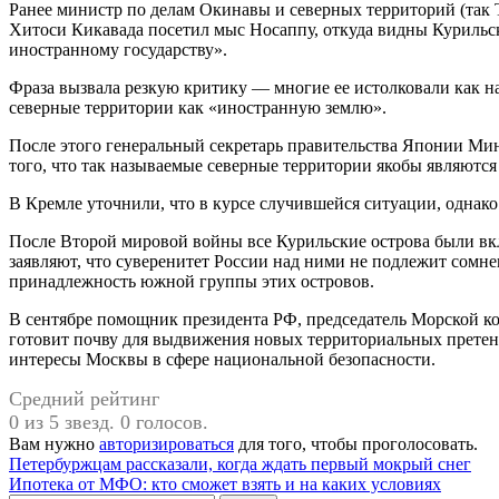
Ранее министр по делам Окинавы и северных территорий (так
Хитоси Кикавада посетил мыс Носаппу, откуда видны Курильские
иностранному государству».
Фраза вызвала резкую критику — многие ее истолковали как на
северные территории как «иностранную землю».
После этого генеральный секретарь правительства Японии Ми
того, что так называемые северные территории якобы являютс
В Кремле уточнили, что в курсе случившейся ситуации, однак
После Второй мировой войны все Курильские острова были вк
заявляют, что суверенитет России над ними не подлежит сомн
принадлежность южной группы этих островов.
В сентябре помощник президента РФ, председатель Морской ко
готовит почву для выдвижения новых территориальных претенз
интересы Москвы в сфере национальной безопасности.
Средний рейтинг
0 из 5 звезд. 0 голосов.
Вам нужно
авторизироваться
для того, чтобы проголосовать.
Навигация
Петербуржцам рассказали, когда ждать первый мокрый снег
Ипотека от МФО: кто сможет взять и на каких условиях
по