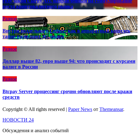
году закон Clarity Act, направленный на стимулирование
роста криптовалютного рынка
Разное
Внутри поддельного Ledger: как в аппаратный кошелек
тайно вживляют 4G-модем
Разное
Доллар выше 82, евро выше 94: что происходит с курсами
валют в России
Разное
Btcpay Server процессинг срочно обновляют после кражи
средств
Copyright © All rights reserved
|
Paper News
от
Themeansar
.
НОВОСТИ 24
Обсуждения и анализ событий