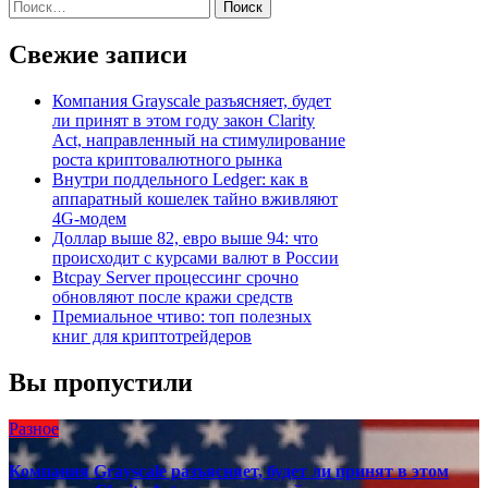
Найти:
записям
Свежие записи
Компания Grayscale разъясняет, будет
ли принят в этом году закон Clarity
Act, направленный на стимулирование
роста криптовалютного рынка
Внутри поддельного Ledger: как в
аппаратный кошелек тайно вживляют
4G-модем
Доллар выше 82, евро выше 94: что
происходит с курсами валют в России
Btcpay Server процессинг срочно
обновляют после кражи средств
Премиальное чтиво: топ полезных
книг для криптотрейдеров
Вы пропустили
Разное
Компания Grayscale разъясняет, будет ли принят в этом