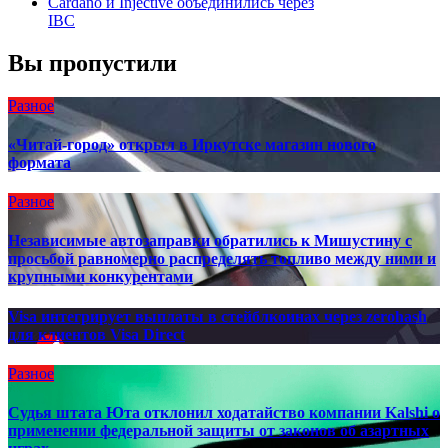
Cardano и Injective объединились через
IBC
Вы пропустили
Разное
«Читай-город» открыл в Иркутске магазин нового
формата
Разное
Независимые автозаправки обратились к Мишустину с
просьбой равномерно распределять топливо между ними и
крупными конкурентами
Visa интегрирует выплаты в стейблкоинах через zerohash
для клиентов Visa Direct
Разное
Судья штата Юта отклонил ходатайство компании Kalshi о
применении федеральной защиты от законов об азартных