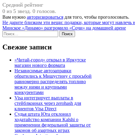
Средний рейтинг
0 из 5 звезд. 0 голосов.
Вам нужно
авторизироваться
для того, чтобы проголосовать.
Навигация
Не дарите близким эти вещи: подарки, которые могут навлечь 
Минское «Динамо» разгромило «Сочи» на домашней арене
по
Найти:
записям
Свежие записи
«Читай-город» открыл в Иркутске
магазин нового формата
Независимые автозаправки
обратились к Мишустину с просьбой
равномерно распределять топливо
между ними и крупными
конкурентами
Visa интегрирует выплаты в
стейблкоинах через zerohash для
клиентов Visa Direct
Судья штата Юта отклонил
ходатайство компании Kalshi о
применении федеральной защиты от
законов об азартных играх