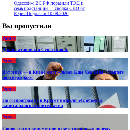
Одессой»: ВС РФ поразили ТЭЦ и
семь подстанций — сводка СВО от
Юрия Подоляки 10.08.2026
Вы пропустили
Разное
Дроны атаковали Севастополь
Разное
Вот и всё — в Киеве ждут «львов Ким Чен Ына»: Reuters
подтверждают
Разное
По госпрограмме в Крыму возвели 542 объекта
капитального строительства
Разное
Сорок тысяч километров ответственности: почему