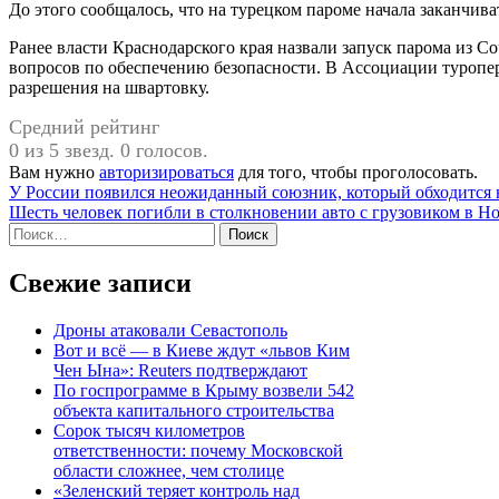
До этого сообщалось, что на турецком пароме начала заканчиват
Ранее власти Краснодарского края назвали запуск парома из 
вопросов по обеспечению безопасности. В Ассоциации туропер
разрешения на швартовку.
Средний рейтинг
0 из 5 звезд. 0 голосов.
Вам нужно
авторизироваться
для того, чтобы проголосовать.
Навигация
У России появился неожиданный союзник, который обходится 
Шесть человек погибли в столкновении авто с грузовиком в Н
по
Найти:
записям
Свежие записи
Дроны атаковали Севастополь
Вот и всё — в Киеве ждут «львов Ким
Чен Ына»: Reuters подтверждают
По госпрограмме в Крыму возвели 542
объекта капитального строительства
Сорок тысяч километров
ответственности: почему Московской
области сложнее, чем столице
«Зеленский теряет контроль над