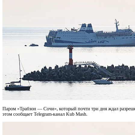
Паром «Трабзон — Сочи», который почти три дня ждал разрешения на вход в порт, отправился обратно в Турцию. Об
этом сообщает Telegram-канал Kub Mash.