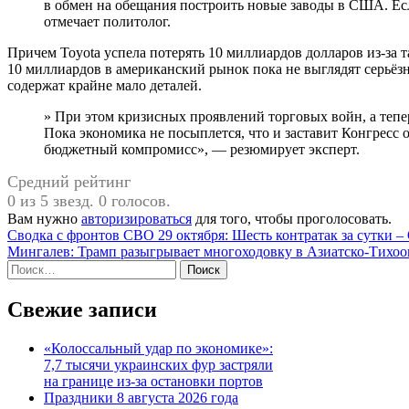
в обмен на обещания построить новые заводы в США. Есл
отмечает политолог.
Причем Toyota успела потерять 10 миллиардов долларов из-за 
10 миллиардов в американский рынок пока не выглядят серьёз
содержат крайне мало деталей.
» При этом кризисных проявлений торговых войн, а тепер
Пока экономика не посыплется, что и заставит Конгресс
бюджетный компромисс», — резюмирует эксперт.
Средний рейтинг
0 из 5 звезд. 0 голосов.
Вам нужно
авторизироваться
для того, чтобы проголосовать.
Навигация
Сводка с фронтов СВО 29 октября: Шесть контратак за сутки – 
Мингалев: Трамп разыгрывает многоходовку в Азиатско-Тихоо
по
Найти:
записям
Свежие записи
«Колоссальный удар по экономике»:
7,7 тысячи украинских фур застряли
на границе из-за остановки портов
Праздники 8 августа 2026 года