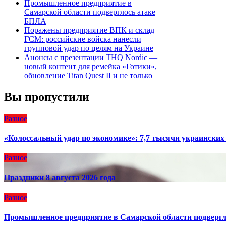
Промышленное предприятие в
Самарской области подверглось атаке
БПЛА
Поражены предприятие ВПК и склад
ГСМ: российские войска нанесли
групповой удар по целям на Украине
Анонсы с презентации THQ Nordic —
новый контент для ремейка «Готики»,
обновление Titan Quest II и не только
Вы пропустили
Разное
«Колоссальный удар по экономике»: 7,7 тысячи украинских 
Разное
Праздники 8 августа 2026 года
Разное
Промышленное предприятие в Самарской области подверг