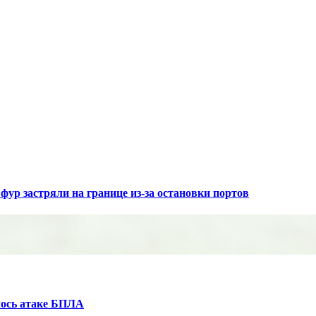
фур застряли на границе из-за остановки портов
лось атаке БПЛА