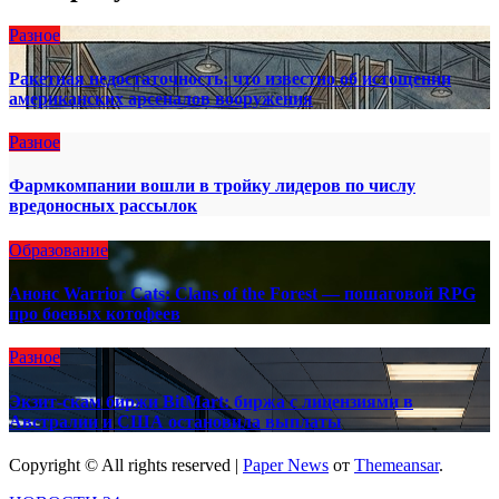
Разное
Ракетная недостаточность: что известно об истощении
американских арсеналов вооружения
Разное
Фармкомпании вошли в тройку лидеров по числу
вредоносных рассылок
Образование
Анонс Warrior Cats: Clans of the Forest — пошаговой RPG
про боевых котофеев
Разное
Экзит-скам биржи BitMart: биржа с лицензиями в
Австралии и США остановила выплаты
Copyright © All rights reserved
|
Paper News
от
Themeansar
.