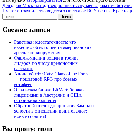
Вам нужно
авторизироваться
для того, чтобы проголосовать.
Навигация
Депздрав Москвы подтвердил шесть случаев заражения ботули
Пушилин заявил, что ведется зачистка от ВСУ центра Красноа
по
Найти:
записям
Свежие записи
Ракетная недостаточность: что
известно об истощении американских
арсеналов вооружения
Фармкомпании вошли в тройку
лидеров по числу вредоносных
рассылок
Анонс Warrior Cats: Clans of the Forest
— пошаговой RPG про боевых
котофеев
Экзит-скам биржи BitMart: биржа с
лицензиями в Австралии и США
остановила выплаты
Обратный отсчет до принятия Закона о
ясности в отношении криптовалют:
новые события!
Вы пропустили