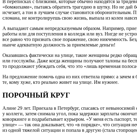
В переписках с близкими, которые обычно находятся за тридевя
«бомжихами», пытаясь обратить трагедию в шутку. Но не дай 
исчезает, а тон в лучшем случае становится оборонительным. Пр
сломана, не контролируешь свою жизнь, выпала из колеи навсег
А выпадают самым непредсказуемым образом. Например, приез
работы или для поступления в колледж или вуз. Нигде не устр
все равно что признать свое поражение, свою никчемность. Бе
нынче адекватную должность за приемлемые деньги!
Оказавшись фактически на улице, такие женщины редко обращ
или госслужбы. Даже когда женщины получают талоны на беспл
то продолжают убеждать себя, что это «лишь временная полоса
На предложение помочь одна из них ответила прямо: а зачем я 
те, кому хуже, кто реально живет на улице. Им нужнее.
ПОРОЧНЫЙ КРУГ
Алине 29 лет. Приехала в Петербург, спасаясь от невыносимой
у коллеги, затем снимала угол, пока задержки зарплаты окончат
коворкинге и подрабатывает курьером. «У меня есть паспорт, те
улице» — так она доказывает, что «в порядке», что ситуация не
из одной тяжелой ситуации и попала в другую (стала стопроц