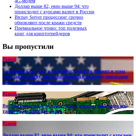
4G-модем
Доллар выше 82, евро выше 94: что
происходит с курсами валют в России
Btcpay Server процессинг срочно
обновляют после кражи средств
Премиальное чтиво: топ полезных
книг для криптотрейдеров
Вы пропустили
Разное
Компания Grayscale разъясняет, будет ли принят в этом
году закон Clarity Act, направленный на стимулирование
роста криптовалютного рынка
Разное
Внутри поддельного Ledger: как в аппаратный кошелек
тайно вживляют 4G-модем
Разное
Доллар выше 82, евро выше 94: что происходит с курсами