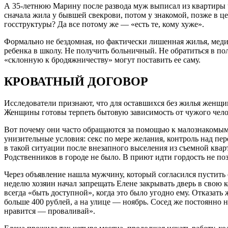
А 35-летнюю Марину после развода муж выписал из квартиры че
сначала жила у бывшей свекрови, потом у знакомой, позже в це
госструктуры? Да все потому же — «есть те, кому хуже».
Формально не бездомная, но фактически лишенная жилья, меди
ребенка в школу. Не получить больничный. Не обратиться в пол
«склонную к бродяжничеству» могут поставить ее саму.
КРОВАТНЫЙ ДОГОВОР
Исследователи признают, что для оставшихся без жилья женщин 
Женщины готовы терпеть бытовую зависимость от чужого чело
Вот почему они часто обращаются за помощью к малознакомым
унизительные условия: секс по мере желания, контроль над п
в такой ситуации после внезапного выселения из съемной квар
Родственников в городе не было. В приют идти гордость не по
Через объявление нашла мужчину, который согласился пустить 
неделю хозяин начал запрещать Елене закрывать дверь в свою к
всегда «быть доступной», когда это было угодно ему. Отказать 
больше 400 рублей, а на улице — ноябрь. Сосед же постоянно 
нравится — проваливай».