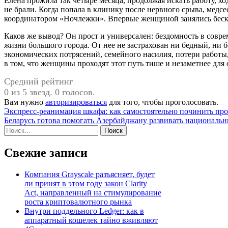
Елена прожила так четыре месяца, продолжая искать работу, хо
не брали. Когда попала в клинику после нервного срыва, медсес
координатором «Ночлежки». Впервые женщиной занялись беск
Каков же вывод? Он прост и универсален: бездомность в совре
жизни большого города. От нее не застрахован ни бедный, ни 
экономических потрясений, семейного насилия, потери работы
в том, что женщины проходят этот путь тише и незаметнее для 
Средний рейтинг
0 из 5 звезд. 0 голосов.
Вам нужно
авторизироваться
для того, чтобы проголосовать.
Навигация
Экспресс-реанимация шкафа: как самостоятельно починить пр
Беларусь готова помогать Азербайджану развивать национальн
по
Найти:
записям
Свежие записи
Компания Grayscale разъясняет, будет
ли принят в этом году закон Clarity
Act, направленный на стимулирование
роста криптовалютного рынка
Внутри поддельного Ledger: как в
аппаратный кошелек тайно вживляют