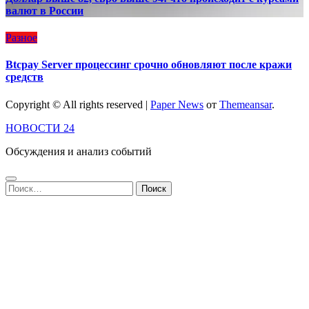
валют в России
Разное
Btcpay Server процессинг срочно обновляют после кражи
средств
Copyright © All rights reserved
|
Paper News
от
Themeansar
.
НОВОСТИ 24
Обсуждения и анализ событий
Найти: