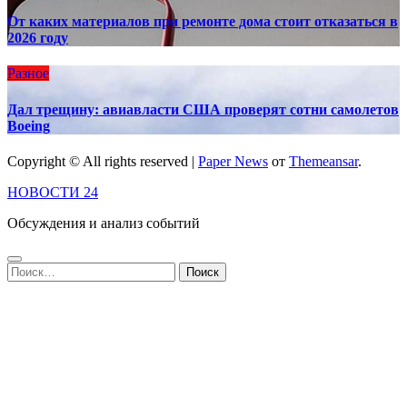
От каких материалов при ремонте дома стоит отказаться в
2026 году
Разное
Дал трещину: авиавласти США проверят сотни самолетов
Boeing
Copyright © All rights reserved
|
Paper News
от
Themeansar
.
НОВОСТИ 24
Обсуждения и анализ событий
Найти: