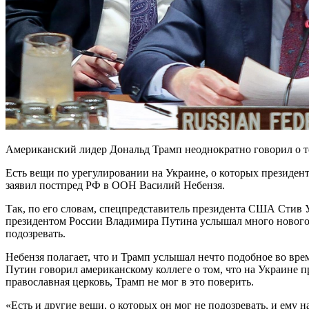
Американский лидер Дональд Трамп неоднократно говорил о то
Есть вещи по урегулировании на Украине, о которых президен
заявил постпред РФ в ООН Василий Небензя.
Так, по его словам, спецпредставитель президента США Стив 
президентом России Владимира Путина услышал много нового и
подозревать.
Небензя полагает, что и Трамп услышал нечто подобное во вр
Путин говорил американскому коллеге о том, что на Украине п
православная церковь, Трамп не мог в это поверить.
«Есть и другие вещи, о которых он мог не подозревать, и ему н