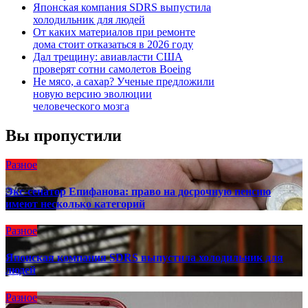
Японская компания SDRS выпустила
холодильник для людей
От каких материалов при ремонте
дома стоит отказаться в 2026 году
Дал трещину: авиавласти США
проверят сотни самолетов Boeing
Не мясо, а сахар? Ученые предложили
новую версию эволюции
человеческого мозга
Вы пропустили
Разное
Экс-сенатор Епифанова: право на досрочную пенсию
имеют несколько категорий
Разное
Японская компания SDRS выпустила холодильник для
людей
Разное