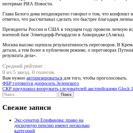
интервью РИА Новости.
Глава Белого дома неоднократно говорил о том, что конфликт 
отметил, что рассчитывал сделать это быстрее благодаря лич
Президенты России и США в текущем году провели личную вст
военной базе Элмендорф-Ричардсон в Анкоридже (Аляска).
Москва высоко оценила результативность переговоров. В Кремл
детали, а тем более в публичном режиме, о переговорах Путин
результата дела».
Средний рейтинг
0 из 5 звезд. 0 голосов.
Вам нужно
авторизироваться
для того, чтобы проголосовать.
Навигация
ФБР готовится допросить Зеленского
СКР предложил вооружить следователей австрийскими Glock 
по
Найти:
записям
Свежие записи
Экс-сенатор Епифанова: право на
досрочную пенсию имеют несколько
категорий