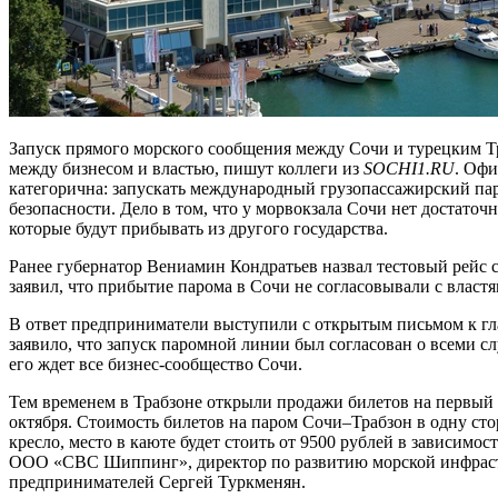
Запуск прямого морского сообщения между Сочи и турецким Т
между бизнесом и властью, пишут коллеги из
SOCHI1.RU
. Офи
категорична: запускать международный грузопассажирский пар
безопасности. Дело в том, что у морвокзала Сочи нет достаточ
которые будут прибывать из другого государства.
Ранее губернатор Вениамин Кондратьев назвал тестовый рей
заявил, что прибытие парома в Сочи не согласовывали с властя
В ответ предприниматели выступили с открытым письмом к г
заявило, что запуск паромной линии был согласован о всеми с
его ждет все бизнес-сообщество Сочи.
Тем временем в Трабзоне открыли продажи билетов на первый р
октября. Стоимость билетов на паром Сочи–Трабзон в одну стор
кресло, место в каюте будет стоить от 9500 рублей в зависимо
ООО «СВС Шиппинг», директор по развитию морской инфрас
предпринимателей Сергей Туркменян.