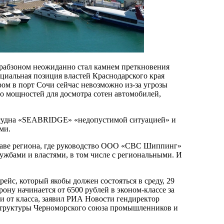
рабзоном неожиданно стал камнем преткновения
циальная позиция властей Краснодарского края
ом в порт Сочи сейчас невозможно из-за угрозы
но мощностей для досмотра сотен автомобилей,
с судна «SEABRIDGE» «недопустимой ситуацией» и
ми.
лаве региона, где руководство ООО «СВС Шиппинг»
лужбами и властями, в том числе с региональными. И
ейс, который якобы должен состояться в среду, 29
ону начинается от 6500 рублей в эконом-классе за
сти от класса, заявил РИА Новости гендиректор
труктуры Черноморского союза промышленников и