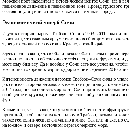
Морской порт находится в историческом центре Сочи, где в ве
пешеходное движение в пешеходной зоне. Проезд грузового тр
состояние улиц и негативно скажется на имидже города.
Экономический ущерб Сочи
Изучив историю парома Трабзон–Сочи в 1993–2011 годах и поп
выяснили, что главным аргументом, по всей видимости, являет
турецких овощей и фруктов в Краснодарский край.
Здесь очень важно, что в 90-е и начале 00-х на этом пароме пе
регион полностью обеспечивает себя овощами и фруктами, и д
местному бизнесу. Да и вообще у Сочи есть все условия, чтобы
хозяйство, говорили в мэрии курорта еще в середине 2010-х п
Интенсивность движения паромов Трабзон–Сочи сильно упала с 
российская сторона называла в качестве причины усиление бе
2014 года, неспособность морпорта Сочи принимать большие о
сообщение и круизы, также звучали слова об узких дорогах ц
фур.
Кроме того, указывали, что у таможни в Сочи нет инфраструкт
причиной, чтобы не запускать паром в Трабзон, называли кови
также геополитическую ситуацию в мире. Так или иначе, но су
на южном и северо-восточном берегах Черного моря.