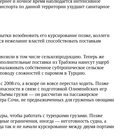
чернее и ночное время наблюдается интенсивное
анспорта по данной территории ухудшит санитарное
ытки возобновить его курсирование позже, коллеги
ся нежелание властей способствовать поставкам
ревозили в том числе сельхозпродукцию. Теперь же
ополнительные поставки из Трабзона нанесут ущерб
 налаживать собственное субтропическое сельское
о поводу сложностей с паромом в Турцию.
2008-го, а вскоре он вовсе перестал ходить. Позже
зопасности в связи с подготовкой Олимпийских игр
бъемы грузов — он рассчитан на пассажирское
ентра Сочи, не предназначенных для груженых овощами
уры, чтобы работать с турецкими грузами. Позже
дные ограничения, иногда — неготовность судна, а
да так и не начали курсирование между двумя портами