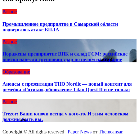
Разное
Промышленное предприятие в Самарской области
подверглось атаке БПЛА
Разное
Поражены предприятие ВПК и склад ГСМ: российские
войска нанесли групповой удар по целям на Украине
Образование
Анонсы с презентации THQ Nordic — новый контент для
ремейка «Готики», обновление Titan Quest II и не только
Разное
Trezor: Ваши ключи всегда у кого-то. И этим человеком
должны быть вы.
Copyright © All rights reserved
|
Paper News
от
Themeansar
.