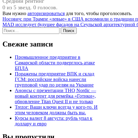
Средний рейтинг
0 из 5 звезд. 0 голосов.
Вам нужно
авторизироваться
для того, чтобы проголосовать.
Навигация
Носович: при Трампе «левые» в США вспомнили о традиции п
MAD исследует будущее фасадов на Сеульской архитектурной 
по
Найти:
записям
Свежие записи
Промышленное предприятие в
Самарской области подверглось атаке
БПЛА
Поражены предприятие ВПК и склад
ГСМ: российские войска нанесли
групповой удар по целям на Украине
Анонсы с презентации THQ Nordic —
новый контент для ремейка «Готики»,
обновление Titan Quest II и не только
Trezor: Ваши ключи всегда у кого-то. И
этим человеком должны быть вы.
Курсы валют 8 августа: рубль упал к
доллару и евро
Вы пропустили