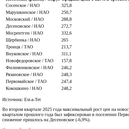
Сосенское / НАО
325,8
Марушкинское / НАО
250,7
Московский / НАО
288,8
Десеновское / НАО
272,7
Мосрентген / НАО
332,6
Щербинка / НАО
265
Троицк / ТАО
213,7
Внуковское / НАО
311,1
Новофедоровское / ТАО
157,8
Филимонковское / НАО
246,2
Рязановское / НАО
248,3
Первомайское / ТАО
247,4
Кокошкино / НАО
248,2
Источник: Est-a-Tet
Во втором квартале 2025 года максимальный рост цен на нов
кварталом прошлого года был зафиксирован в поселении Перво
снижение пришлось на Десеновское (-6,9%).