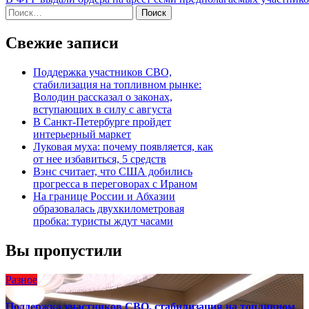
по
Найти:
записям
Свежие записи
Поддержка участников СВО,
стабилизация на топливном рынке:
Володин рассказал о законах,
вступающих в силу с августа
В Санкт-Петербурге пройдет
интерьерный маркет
Луковая муха: почему появляется, как
от нее избавиться, 5 средств
Вэнс считает, что США добились
прогресса в переговорах с Ираном
На границе России и Абхазии
образовалась двухкилометровая
пробка: туристы ждут часами
Вы пропустили
Разное
Поддержка участников СВО, стабилизация на топливном