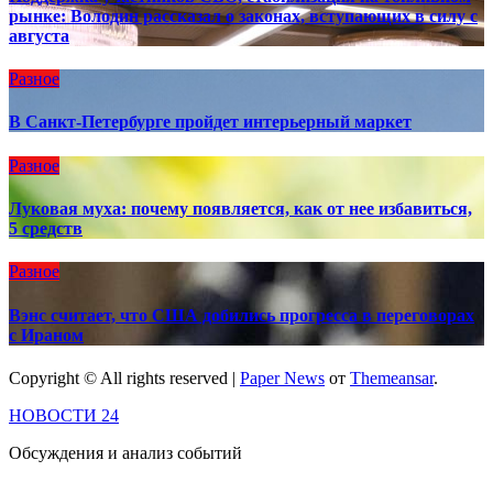
рынке: Володин рассказал о законах, вступающих в силу с
августа
Разное
В Санкт-Петербурге пройдет интерьерный маркет
Разное
Луковая муха: почему появляется, как от нее избавиться,
5 средств
Разное
Вэнс считает, что США добились прогресса в переговорах
с Ираном
Copyright © All rights reserved
|
Paper News
от
Themeansar
.
НОВОСТИ 24
Обсуждения и анализ событий