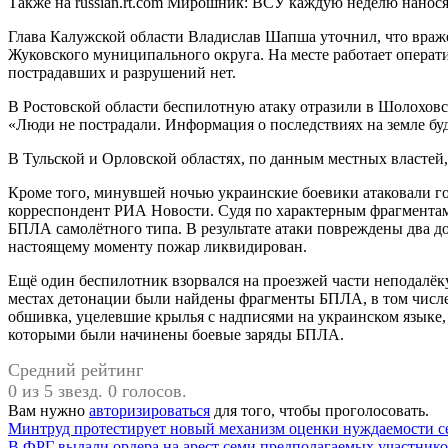
Также на russian.rt.com Мирошник: ВСУ каждую неделю нанося
Глава Калужской области Владислав Шапша уточнил, что вра
Жуковского муниципального округа. На месте работает операт
пострадавших и разрушений нет.
В Ростовской области беспилотную атаку отразили в Шолохов
«Люди не пострадали. Информация о последствиях на земле буд
В Тульской и Орловской областях, по данным местных властей
Кроме того, минувшей ночью украинские боевики атаковали г
корреспондент РИА Новости. Судя по характерным фрагмента
БПЛА самолётного типа. В результате атаки повреждены два до
настоящему моменту пожар ликвидирован.
Ещё один беспилотник взорвался на проезжей части неподалёку
местах детонации были найдены фрагменты БПЛА, в том числе
обшивка, уцелевшие крылья с надписями на украинском языке
которыми были начинены боевые заряды БПЛА.
Средний рейтинг
0 из 5 звезд. 0 голосов.
Вам нужно
авторизироваться
для того, чтобы проголосовать.
Навигация
Минтруд протестирует новый механизм оценки нуждаемости с
В ФРГ выдали ордера на арест семи предполагаемых участник