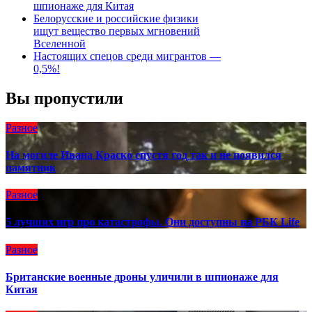
шпионаже для Китая
Белорусские и российские физики
ищут вещество первых мгновений
Вселенной
Настоящих спецов среди мигрантов —
0,5%!
Вы пропустили
Разное
На могиле Ивана Краско спустя год так и не появился
памятник
Разное
5 лучших игр про катастрофы. Они доступны на РБК Life
Разное
Британские военные дроны уличили в шпионаже для
Китая