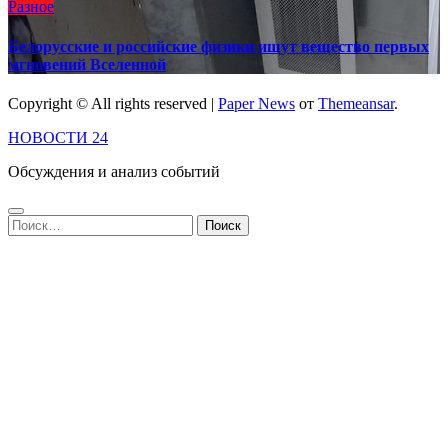
Разное
Белорусские и российские физики ищут вещество первых
мгновений Вселенной
Copyright © All rights reserved
|
Paper News
от
Themeansar
.
НОВОСТИ 24
Обсуждения и анализ событий
Найти: