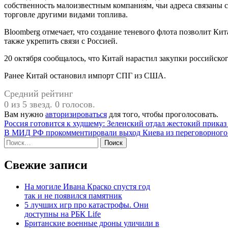
собственность малоизвестным компаниям, чьи адреса связаны 
торговле другими видами топлива.
Bloomberg отмечает, что создание теневого флота позволит Ки
также укрепить связи с Россией.
20 октября сообщалось, что Китай нарастил закупки российског
Ранее Китай остановил импорт СПГ из США.
Средний рейтинг
0 из 5 звезд. 0 голосов.
Вам нужно
авторизироваться
для того, чтобы проголосовать.
Навигация
Россия готовится к худшему: Зеленский отдал жестокий прика
В МИД РФ прокомментировали выход Киева из переговорного
по
Найти:
записям
Свежие записи
На могиле Ивана Краско спустя год
так и не появился памятник
5 лучших игр про катастрофы. Они
доступны на РБК Life
Британские военные дроны уличили в