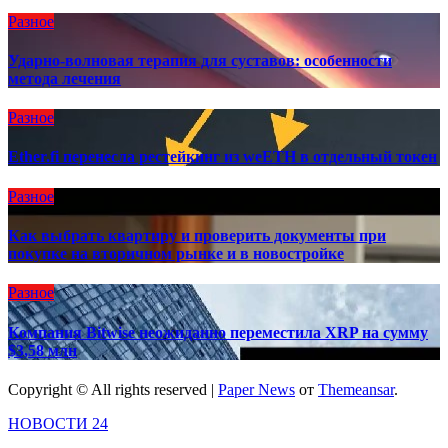
Разное
Ударно-волновая терапия для суставов: особенности
метода лечения
Разное
Ether.fi перенесла рестейкинг из weETH в отдельный токен
Разное
Как выбрать квартиру и проверить документы при
покупке на вторичном рынке и в новостройке
Разное
Компания Bitwise неожиданно переместила XRP на сумму
$3,58 млн
Copyright © All rights reserved
|
Paper News
от
Themeansar
.
НОВОСТИ 24