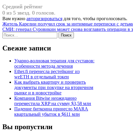
Средний рейтинг
0 из 5 звезд. 0 голосов.
Вам нужно
авторизироваться
для того, чтобы проголосовать.
Навигация
Житель Карелии получил срок за интимные переписки с детьм
СМИ: генерал Суровикин может снова возглавить операции в
по
Найти:
записям
Свежие записи
Ударно-волновая терапия для суставов:
особенности метода лечения
Ether.fi перенесла рестейкинг из
weETH в отдельный токен
Как выбрать квартиру и проверить
документы при покупке на вторичном
рынке и в новостройке
Компания Bitwise неожиданно
переместила XRP на сумму $3,58 млн
Падение биткоина принесло MARA
квартальный убыток в $611 млн
Вы пропустили