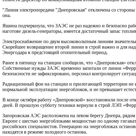
"Линия электропередачи "Днепровская" отключена со стороны
она.
Яшина подчеркнула, что ЗАЭС не раз надежно и безопасно раб
наготове дизель-генераторы, имеется достаточный запас топлив
Электроснабжение по двум высоковольтным линиям значитель
Скорейшее возвращение второй линии в строй важно и для на
Энергодара в предстоящий отопительный период.
Ранее в пятницу на станции сообщили, что «Днепровская» отк
Собственные нужды ЗАЭС временно запитали от линии «Ферро
безопасности не зафиксировано, персонал контролирует ситуа
Радиационный фон на станции и прилегающей территории не и
нормальной эксплуатации энергоблоков, и не превышает естес
В конце октября работу «Днепровской» восстановили после отк
дней. В прошлую субботу техники вернули в строй ЛЭП «Феррос
Запорожская АЭС расположена на левом берегу Днепра, рядом 
Европе с шестью энергоблоками мощностью по одному гигаватт
российских специалистов. Генерацию на энергоблоках остановил
находятся в режиме холодного останова.