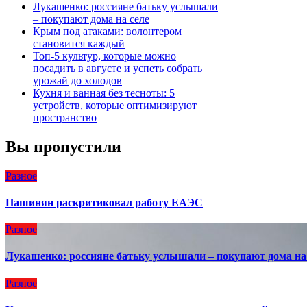
Лукашенко: россияне батьку услышали
– покупают дома на селе
Крым под атаками: волонтером
становится каждый
Топ-5 культур, которые можно
посадить в августе и успеть собрать
урожай до холодов
Кухня и ванная без тесноты: 5
устройств, которые оптимизируют
пространство
Вы пропустили
Разное
Пашинян раскритиковал работу ЕАЭС
Разное
Лукашенко: россияне батьку услышали – покупают дома на
Разное