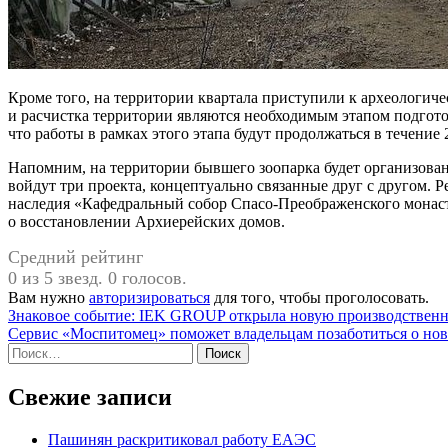
Кроме того, на территории квартала приступили к археологич
и расчистка территории являются необходимым этапом подгото
что работы в рамках этого этапа будут продолжаться в течение 
Напомним, на территории бывшего зоопарка будет организован
войдут три проекта, концептуально связанные друг с другом. Р
наследия «Кафедральный собор Спасо-Преображенского монасты
о восстановлении Архиерейских домов.
Средний рейтинг
0 из 5 звезд. 0 голосов.
Вам нужно
авторизироваться
для того, чтобы проголосовать.
Навигация
Знаковое событие: IEK GROUP открыла новую производственн
Сервис «Моспитомец» поможет владельцам позаботиться о н
по
Найти:
записям
Свежие записи
Пашинян раскритиковал работу ЕАЭС