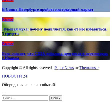
В Санкт-Петербурге пройдет интерьерный маркет
Разное
Луковая муха: почему появляется, как от нее избавиться,
5 средств
Разное
Вэнс считает, что США добились прогресса в переговорах
с Ираном
Copyright © All rights reserved
|
Paper News
от
Themeansar
.
НОВОСТИ 24
Обсуждения и анализ событий
Найти: