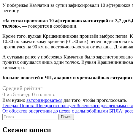
У побережья Камчатки за сутки зафиксировали 10 афтершоков 
региону.
«За сутки произошло 10 афтершоков магнитудой от 3,7 до 6
толчок», —
говорится в сообщении.
Кроме того, вулкан Крашенинникова произвёл выброс пепла
10:30 по камчатскому времени (01:30 мск) пепел поднялся на 
протянулся на 90 км на восток-юго-восток от вулкана. Для ав
А сутками ранее у побережья Камчатки было зарегистрировано 
пунктах ощущался лишь один толчок. Вулкан Крашенинникова т
километра.
Больше новостей о ЧП, авариях и чрезвычайных ситуациях 
Средний рейтинг
0 из 5 звезд. 0 голосов.
Вам нужно
авторизироваться
для того, чтобы проголосовать.
Навигация
Генерал Попов: Швеция использует Зеленского для рекламы св
От объектов энергетики до цехов с дальнобойными БПЛА: рос
по
Найти:
записям
Свежие записи