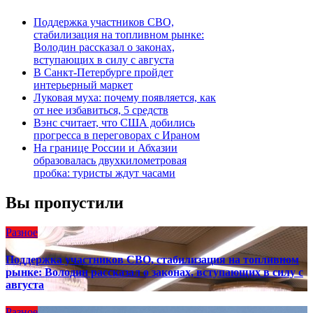
Поддержка участников СВО,
стабилизация на топливном рынке:
Володин рассказал о законах,
вступающих в силу с августа
В Санкт-Петербурге пройдет
интерьерный маркет
Луковая муха: почему появляется, как
от нее избавиться, 5 средств
Вэнс считает, что США добились
прогресса в переговорах с Ираном
На границе России и Абхазии
образовалась двухкилометровая
пробка: туристы ждут часами
Вы пропустили
Разное
Поддержка участников СВО, стабилизация на топливном
рынке: Володин рассказал о законах, вступающих в силу с
августа
Разное