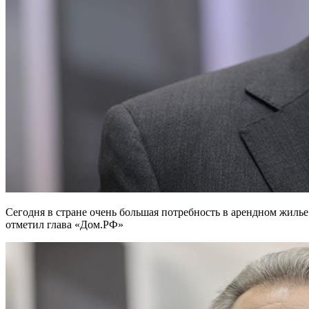
Сегодня в стране очень большая потребность в арендном жилье как для молодых людей, так и для целей миграции,
отметил глава «Дом.РФ»