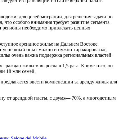
следует из трансляции на сайте верхней палаты
лодежи, для целей миграции, для решения задачи по
 что особого внимания требует развитие сегмента
эти регионы необходимо привлекать ценных
оступное арендное жилье на Дальнем Востоке.
 Этот успешный опыт можно и нужно тиражировать»,—
жилья очень важна поддержка региональных властей.
х граждан жильем выросла в 1,5 раза. Кроме того, он
ли 18 млн семей.
 предлагается ввести компенсации за аренду жилья для
ину от арендной платы, с двумя— 70%, а многодетным
анды Salone del Mobile