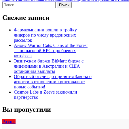
по
Найти:
записям
Свежие записи
Фармкомпании вошли в тройку
лидеров по числу вредоносных
рассылок
Анонс Warrior Cats: Clans of the Forest
— пошаговой RPG про боевых
котофеев
Экзит-скам биржи BitMart: биржа с
лицензиями в Австралии и США
остановила выплаты
Обратный отсчет до принятия Закона о
ясности в отношении криптовалют:
новые события!
Cosmos Labs и Zeeve заключили
партнерство
Вы пропустили
Разное