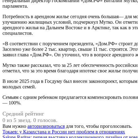
генеральный директор госкомпании «Дом.РФ» Виталий Мутко, 
парламента.
Потребность в арендном жилье сегодня очень большая— для мо
улучшению жилищных условий, подчеркнул Мутко. Он отметил,
арендного жилья на Дальнем Востоке и в Арктике, так как в 
специалистов.
«В соответствии с поручением президента, «Дом.РФ» строит д
Заселено уже более 2 тыс. квартир, свыше 11 тыс. строятся.
заявил глава «Дом.РФ». Он уточнил, что в вопросе арендного 
Мутко также рассказал, что за 25 лет обеспеченность российски
отметил, что за это время благодаря ипотеке свое жилье получи
В июле 2025 года в Госдуму был внесен законопроект, которым
молодых семей.
Семьям с одним ребенком предлагается компенсировать полов
— 100%.
Средний рейтинг
0 из 5 звезд. 0 голосов.
Вам нужно
авторизироваться
для того, чтобы проголосовать.
Навигация
Токаев: у Казахстана и России нет проблем в отношениях
Salone Raritas: первая выставка коллекционного дизайна от ком