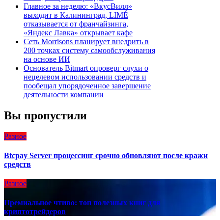
Главное за неделю: «ВкусВилл»
выходит в Калининград, LIMÉ
отказывается от франчайзинга,
«Яндекс Лавка» открывает кафе
Сеть Morrisons планирует внедрить в
200 точках систему самообслуживания
на основе ИИ
Основатель Bitmart опроверг слухи о
нецелевом использовании средств и
пообещал упорядоченное завершение
деятельности компании
Вы пропустили
Разное
Btcpay Server процессинг срочно обновляют после кражи
средств
Разное
Премиальное чтиво: топ полезных книг для
криптотрейдеров