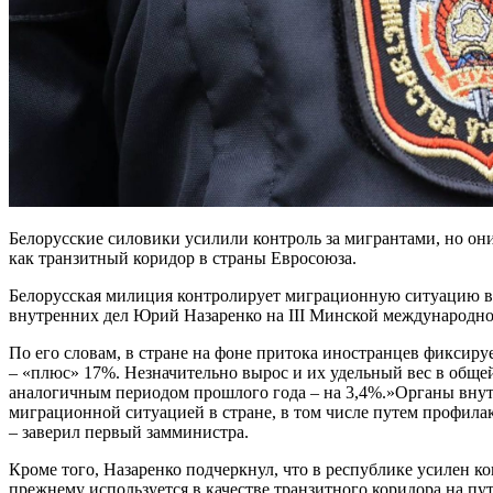
Белорусские силовики усилили контроль за мигрантами, но о
как транзитный коридор в страны Евросоюза.
Белорусская милиция контролирует миграционную ситуацию в 
внутренних дел Юрий Назаренко на III Минской международно
По его словам, в стране на фоне притока иностранцев фиксиру
– «плюс» 17%. Незначительно вырос и их удельный вес в обще
аналогичным периодом прошлого года – на 3,4%.»Органы вну
миграционной ситуацией в стране, в том числе путем профил
– заверил первый замминистра.
Кроме того, Назаренко подчеркнул, что в республике усилен ко
прежнему используется в качестве транзитного коридора на пут