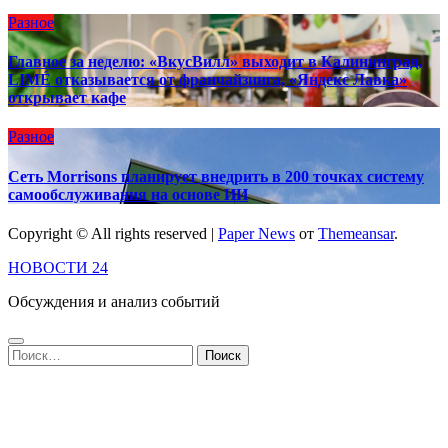
Разное
Главное за неделю: «ВкусВилл» выходит в Калининград,
LIMÉ отказывается от франчайзинга, «Яндекс Лавка»
открывает кафе
Разное
Сеть Morrisons планирует внедрить в 200 точках систему
самообслуживания на основе ИИ
Copyright © All rights reserved
|
Paper News
от
Themeansar
.
НОВОСТИ 24
Обсуждения и анализ событий
Найти: