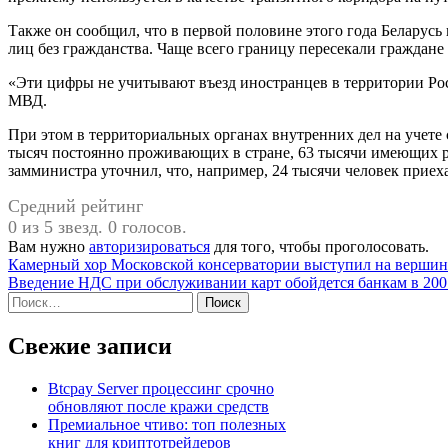
Также он сообщил, что в первой половине этого года Беларус
лиц без гражданства. Чаще всего границу пересекали граждан
«Эти цифры не учитывают въезд иностранцев в территории Рос
МВД.
При этом в территориальных органах внутренних дел на учете с
тысяч постоянно проживающих в стране, 63 тысячи имеющих 
замминистра уточнил, что, например, 24 тысячи человек приехал
Средний рейтинг
0 из 5 звезд. 0 голосов.
Вам нужно
авторизироваться
для того, чтобы проголосовать.
Навигация
Камерный хор Московской консерватории выступил на вершин
Введение НДС при обслуживании карт обойдется банкам в 200
по
Найти:
записям
Свежие записи
Btcpay Server процессинг срочно
обновляют после кражи средств
Премиальное чтиво: топ полезных
книг для криптотрейдеров