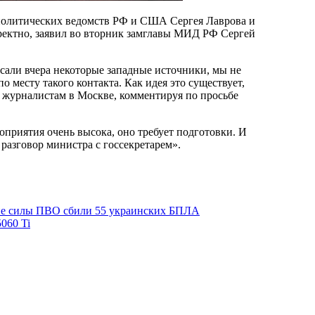
еполитических ведомств РФ и США Сергея Лаврова и
рректно, заявил во вторник замглавы МИД РФ Сергей
исали вчера некоторые западные источники, мы не
о месту такого контакта. Как идея это существует,
он журналистам в Москве, комментируя по просьбе
оприятия очень высока, оно требует подготовки. И
разговор министра с госсекретарем».
кие силы ПВО сбили 55 украинских БПЛА
060 Ti