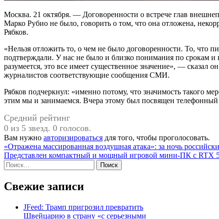
Москва. 21 октября. — Договоренности о встрече глав внешн
Марко Рубио не было, говорить о том, что она отложена, неко
Рябков.
«Нельзя отложить то, о чем не было договоренности. То, что п
подтверждали. У нас не было и близко понимания по срокам и п
разумеется, это все имеет существенное значение», — сказал 
журналистов соответствующие сообщения СМИ.
Рябков подчеркнул: «именно потому, что значимость такого мер
этим мы и занимаемся. Вчера этому был посвящен телефонный 
Средний рейтинг
0 из 5 звезд. 0 голосов.
Вам нужно
авторизироваться
для того, чтобы проголосовать.
Навигация
«Отражена массированная воздушная атака»: за ночь российс
Представлен компактный и мощный игровой мини-ПК с RTX 5
по
Найти:
записям
Свежие записи
JFeed: Трамп пригрозил превратить
Швейцарию в страну «с серьезными