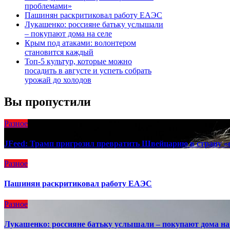
проблемами»
Пашинян раскритиковал работу ЕАЭС
Лукашенко: россияне батьку услышали
– покупают дома на селе
Крым под атаками: волонтером
становится каждый
Топ-5 культур, которые можно
посадить в августе и успеть собрать
урожай до холодов
Вы пропустили
Разное
JFeed: Трамп пригрозил превратить Швейцарию в страну «
Разное
Пашинян раскритиковал работу ЕАЭС
Разное
Лукашенко: россияне батьку услышали – покупают дома на