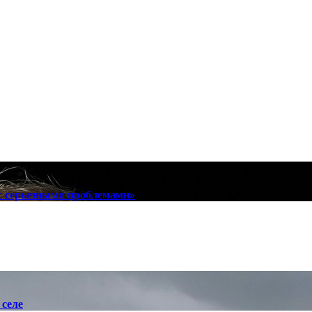
с серьезными проблемами»
 селе