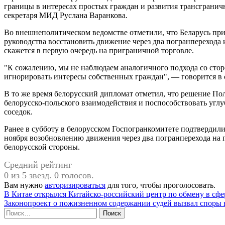
границы в интересах простых граждан и развития трансгранич
секретаря МИД Руслана Варанкова.
Во внешнеполитическом ведомстве отметили, что Беларусь при
руководства восстановить движение через два погранперехода 
скажется в первую очередь на приграничной торговле.
"К сожалению, мы не наблюдаем аналогичного подхода со сто
игнорировать интересы собственных граждан", — говорится 
В то же время белорусский дипломат отметил, что решение По
белорусско-польского взаимодействия и поспособствовать углу
соседок.
Ранее в субботу в белорусском Госпогранкомитете подтвердил
ноября возобновлению движения через два погранперехода на 
белорусской стороны.
Средний рейтинг
0 из 5 звезд. 0 голосов.
Вам нужно
авторизироваться
для того, чтобы проголосовать.
Навигация
В Китае открылся Китайско-российский центр по обмену в сфе
Законопроект о пожизненном содержании судей вызвал споры 
по
Найти:
записям