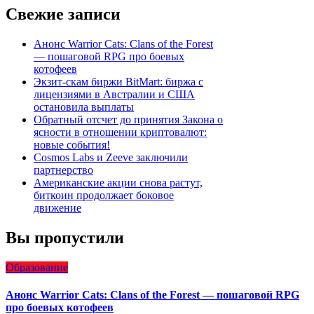
Свежие записи
Анонс Warrior Cats: Clans of the Forest
— пошаговой RPG про боевых
котофеев
Экзит-скам биржи BitMart: биржа с
лицензиями в Австралии и США
остановила выплаты
Обратный отсчет до принятия Закона о
ясности в отношении криптовалют:
новые события!
Cosmos Labs и Zeeve заключили
партнерство
Американские акции снова растут,
биткоин продолжает боковое
движение
Вы пропустили
Образование
Анонс Warrior Cats: Clans of the Forest — пошаговой RPG
про боевых котофеев