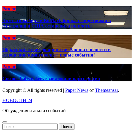
Разное
Экзит-скам биржи BitMart: биржа с лицензиями в
Австралии и США остановила выплаты
Разное
Обратный отсчет до принятия Закона о ясности в
отношении криптовалют: новые события!
Разное
Cosmos Labs и Zeeve заключили партнерство
Copyright © All rights reserved
|
Paper News
от
Themeansar
.
НОВОСТИ 24
Обсуждения и анализ событий
Найти: