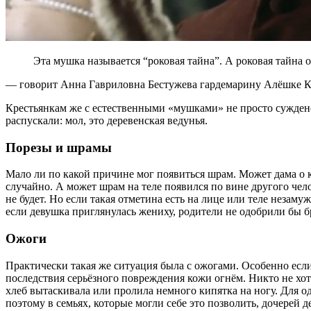
Эта мушка называется “роковая тайна”. А роковая тайна о
— говорит Анна Гавриловна Бестужева гардемарину Алёшке К
Крестьянкам же с естественными «мушками» не просто суждено
распускали: мол, это деревенская ведунья.
Порезы и шрамы
Мало ли по какой причине мог появиться шрам. Может дама о 
случайно. А может шрам на теле появился по вине другого чел
не будет. Но если такая отметина есть на лице или теле незамуж
если девушка приглянулась жениху, родители не одобрили бы б
Ожоги
Практически такая же ситуация была с ожогами. Особенно если
последствия серьёзного повреждения кожи огнём. Никто не хоте
хлеб вытаскивала или пролила немного кипятка на ногу. Для о
поэтому в семьях, которые могли себе это позволить, дочерей