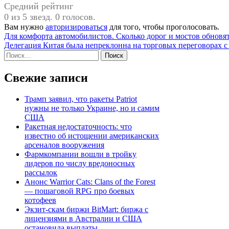
Средний рейтинг
0 из 5 звезд. 0 голосов.
Вам нужно
авторизироваться
для того, чтобы проголосовать.
Навигация
Для комфорта автомобилистов. Сколько дорог и мостов обновя
Делегация Китая была непреклонна на торговых переговорах 
по
Найти:
записям
Свежие записи
Трамп заявил, что ракеты Patriot
нужны не только Украине, но и самим
США
Ракетная недостаточность: что
известно об истощении американских
арсеналов вооружения
Фармкомпании вошли в тройку
лидеров по числу вредоносных
рассылок
Анонс Warrior Cats: Clans of the Forest
— пошаговой RPG про боевых
котофеев
Экзит-скам биржи BitMart: биржа с
лицензиями в Австралии и США
остановила выплаты