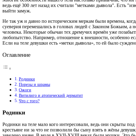
ведь ещё 300 лет назад их считали "метками дьявола". Есть "
выйти замуж.
Не так уж и давно по историческим меркам были времена, когд
суеверия перемешались в головах людей с Законом Божьим, а 
человека. Некоторые обычаи тех дремучих времён уже позабыт
любопытство. Например, отношение к внешности, особенно есл
Если на теле девушки есть «метки дьявола», то ей было суждено
Оглавление
Родинки
Порезы и шрамы
Ожоги
Витилиго и атопический дерматит
Что с того?
Родинки
Родинки на теле мало кого интересовали, ведь они скрыты под 
крестьяне ни за что не позволили бы сыну взять в жёны девушк
заведено иначе. В моде в XVII-XVIII веках были мушки. Это б