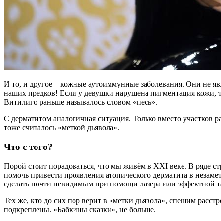
И то, и другое – кожные аутоиммунные заболевания. Они не яв
наших предков! Если у девушки нарушена пигментация кожи, т
Витилиго раньше называлось словом «песь».
С дерматитом аналогичная ситуация. Только вместо участков р
тоже считалось «меткой дьявола».
Что с того?
Порой стоит порадоваться, что мы живём в XXI веке. В ряде с
помочь привести проявления атопического дерматита в незаме
сделать почти невидимым при помощи лазера или эффектной т
Тех же, кто до сих пор верит в «метки дьявола», спешим расст
подкреплены. «Бабкины сказки», не больше.