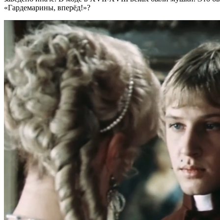
«Гардемарины, вперёд!»?