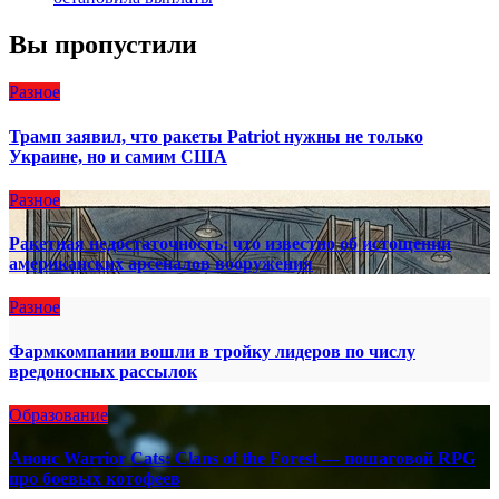
Вы пропустили
Разное
Трамп заявил, что ракеты Patriot нужны не только
Украине, но и самим США
Разное
Ракетная недостаточность: что известно об истощении
американских арсеналов вооружения
Разное
Фармкомпании вошли в тройку лидеров по числу
вредоносных рассылок
Образование
Анонс Warrior Cats: Clans of the Forest — пошаговой RPG
про боевых котофеев