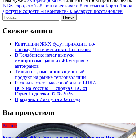
Вам нужно
авторизироваться
для того, чтобы проголосовать.
Навигация
В Белгородской области арестовали бизнесмена Карла Лоора
Доступ к соцсети «ВКонтакте» в Беларуси восстановлен
по
Найти:
записям
Свежие записи
Квитанции ЖКХ будут приходить по-
новому: Что изменится с 1 сентября
В Челябинске начат выпуск
импортозамещающих 40-метровых
автокранов
Тишина в доме: инновационный
продукт на рынке теплоизоляции
Раскрыта схема массовой атаки БПЛА
ВСУ на Россию — сводка СВО от
Юрия Подоляки 07.08.2026
Праздники 7 августа 2026 года
Вы пропустили
Разное
Квитанции ЖКХ будут приходить по-новому: Что