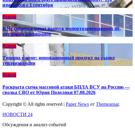
изменится с 1 сентября
Разное
В Челябинске начат выпуск импортозамещающих 40-
метровых автокранов
Разное
Тишина в доме: инновационный продукт на рынке
теплоизоляции
Разное
Раскрыта схема массовой атаки БПЛА ВСУ на Россию —
сводка СВО от Юрия Подоляки 07.08.2026
Copyright © All rights reserved
|
Paper News
от
Themeansar
.
НОВОСТИ 24
Обсуждения и анализ событий