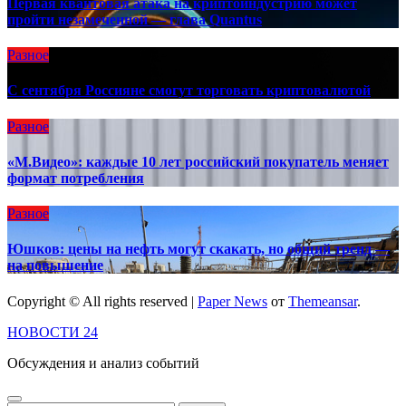
Первая квантовая атака на криптоиндустрию может
пройти незамеченной — глава Quantus
Разное
C сентября Россияне смогут торговать криптовалютой
Разное
«М.Видео»: каждые 10 лет российский покупатель меняет
формат потребления
Разное
Юшков: цены на нефть могут скакать, но общий тренд —
на повышение
Copyright © All rights reserved
|
Paper News
от
Themeansar
.
НОВОСТИ 24
Обсуждения и анализ событий