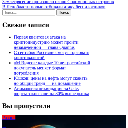
Навигация
Землетрясение произошло около Соломоновых островов
В Ленобласти ночью отбивали атаку беспилотников
по
Найти:
записям
Свежие записи
Первая квантовая атака на
криптоиндустрию может пройти
незамеченной — глава Quantus
C сентября Россияне смогут торговать
криптовалютой
«М.Видео»: каждые 10 лет российский
покупатель меняет формат
потребления
Юшков: цены на нефть могут скакать,
но общий тренд — на повышение
Аномальная ликвидация на Gate:
шорты закрывали на 80% выше рынка
Вы пропустили
Разное