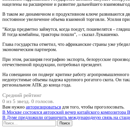
нацелены на расширение и развитие дальнейшего взаимовыгод
В таком же динамичном и продуктивном ключе развиваются дв
постоянное увеличение объема взаимной торговли. Усилия пр
"Когда предметно займутся, когда поедут, пошевелятся – глядиш
И тогда комбайны, тракторы пошли", – сказал Лукашенко.
Глава государства отметил, что африканские страны уже убедил
экономическим партнером.
При этом, расширяя географию экспорта, белорусские произво
отечественной продукции, потребовал президент.
На совещании он подверг критике работу агропромышленного к
недопустимые объемы падежа крупного рогатого скота. Он так
региональном АПК до конца года.
Средний рейтинг
0 из 5 звезд. 0 голосов.
Вам нужно
авторизироваться
для того, чтобы проголосовать.
Навигация
В Москве состоялся авторский вечер китайского композитора 
В Думе предложили ограничить международную связь на стац
по
Найти:
записям