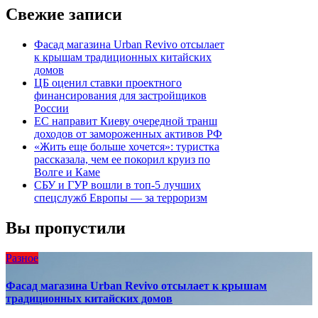
Свежие записи
Фасад магазина Urban Revivo отсылает
к крышам традиционных китайских
домов
ЦБ оценил ставки проектного
финансирования для застройщиков
России
ЕС направит Киеву очередной транш
доходов от замороженных активов РФ
«Жить еще больше хочется»: туристка
рассказала, чем ее покорил круиз по
Волге и Каме
СБУ и ГУР вошли в топ-5 лучших
спецслужб Европы — за терроризм
Вы пропустили
Разное
Фасад магазина Urban Revivo отсылает к крышам
традиционных китайских домов