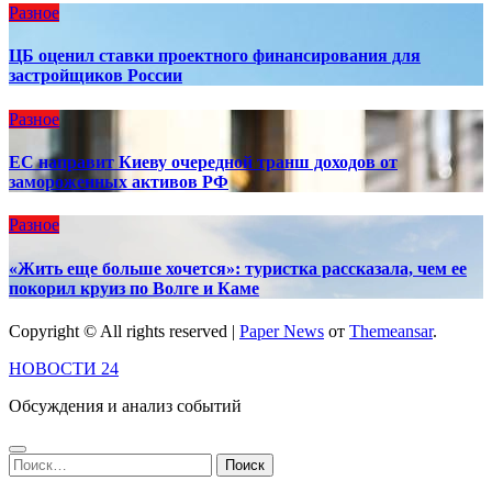
Разное
ЦБ оценил ставки проектного финансирования для
застройщиков России
Разное
ЕС направит Киеву очередной транш доходов от
замороженных активов РФ
Разное
«Жить еще больше хочется»: туристка рассказала, чем ее
покорил круиз по Волге и Каме
Copyright © All rights reserved
|
Paper News
от
Themeansar
.
НОВОСТИ 24
Обсуждения и анализ событий
Найти: